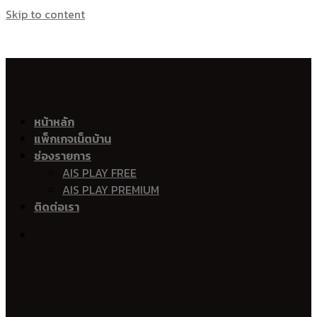
Skip to content
เน็ตบ้าน เอไอเอส ไฟเบอร์ Ais Fibre Ais Fiber 
อำเภอเมืองพัทลุง
หน้าหลัก
แพ็กเกจเน็ตบ้าน
คูหาสวรรค์
ช่องรายการ
ควนมะพร้าว
AIS PLAY FREE
ปรางหมู่
AIS PLAY PREMIUM
ลำปำ
ติดต่อเรา
ตำนาน
โคกชะงาย
นาโหนด
ท่ามิหรำ
เขาเจียก
ร่มเมือง