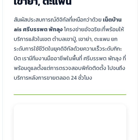
เขาย่า, ตะแพน
สัมผัสประสบการณ์ดิจิทัลที่เหนือกว่าด้วย
เน็ตบ้าน
ais ศรีบรรพต พัทลุง
โครงข่ายอัจฉริยะที่พร้อมให้
บริการแล้วในเขต ตำบลเขาปู่, เขาย่า, ตะแพน ยก
ระดับการใช้ชีวิตในยุคดิจิทัลด้วยความเร็วระดับกิกะ
บิต เรามีทีมงานมืออาชีพในพื้นที่ ศรีบรรพต พัทลุง ที่
พร้อมดูแลตั้งแต่การตรวจสอบพิกัดติดตั้ง ไปจนถึง
บริการหลังการขายตลอด 24 ชั่วโมง