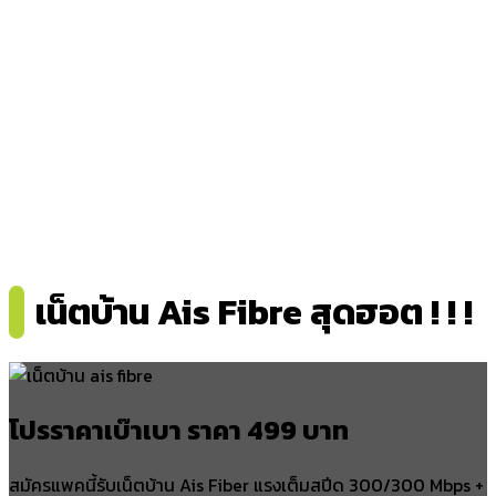
เน็ตบ้าน Ais Fibre สุดฮอต ! ! !
โปรราคาเบ๊าเบา ราคา 499 บาท
สมัครแพคนี้รับเน็ตบ้าน Ais Fiber แรงเต็มสปีด 300/300 Mbps +