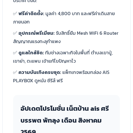
บริโภค ดังนี้:
✅
ฟรีค่าติดตั้ง:
มูลค่า 4,800 บาท และฟรีค่าเดินสาย
ภายนอก
✅
อุปกรณ์พรีเมียม:
รับสิทธิ์ยืม Mesh WiFi 6 Router
สัญญาณแรงทะลุกำแพง
✅
ดูแลใกล้ชิด:
ทีมช่างเฉพาะกิจในพื้นที่ ตำบลเขาปู่,
เขาย่า, ตะแพน เข้าแก้ไขปัญหาไว
✅
ความบันเทิงครบชุด:
แพ็กเกจพร้อมกล่อง AIS
PLAYBOX ดูหนัง ซีรีส์ ฟรี
อัปเดตโปรโมชั่น เน็ตบ้าน ais ศรี
บรรพต พัทลุง เดือน
สิงหาคม
2569