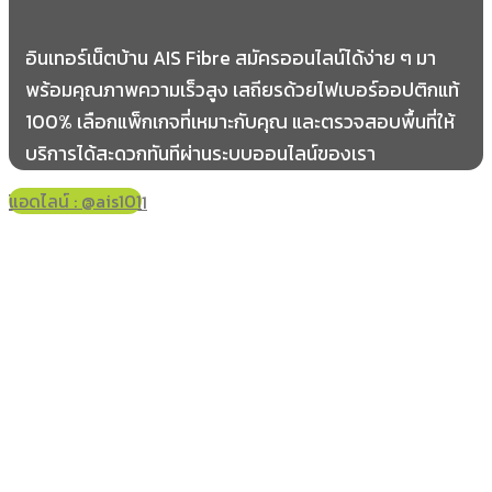
อินเทอร์เน็ตบ้าน AIS Fibre สมัครออนไลน์ได้ง่าย ๆ มา
พร้อมคุณภาพความเร็วสูง เสถียรด้วยไฟเบอร์ออปติกแท้
100% เลือกแพ็กเกจที่เหมาะกับคุณ และตรวจสอบพื้นที่ให้
บริการได้สะดวกทันทีผ่านระบบออนไลน์ของเรา
แอดไลน์ : @ais101
โทร 061-178-2421