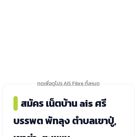
กดเพื่อดูโปร AIS Fibre ทั้งหมด
สมัคร เน็ตบ้าน ais ศรี
บรรพต พัทลุง ตำบลเขาปู่,