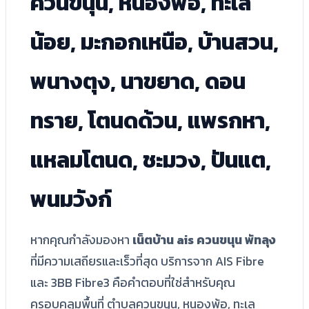
ควนขนุน, หนองพ้อ, ทะเล
น้อย, มะกอกเหนือ, บ้านสวน,
พนางตุง, นาขยาด, ดอน
ทราย, โตนดด้วน, แพรกหา,
แหลมโตนด, ชะมวง, ปันแต,
พนมวังก์
หากคุณกำลังมองหา
เน็ตบ้าน ais ควนขนุน พัทลุง
ที่มีความเสถียรและเร็วที่สุด บริการจาก AIS Fibre
และ 3BB Fibre3 คือคำตอบที่ใช่สำหรับคุณ
ครอบคลุมพื้นที่ ตำบลควนขนุน, หนองพ้อ, ทะเล