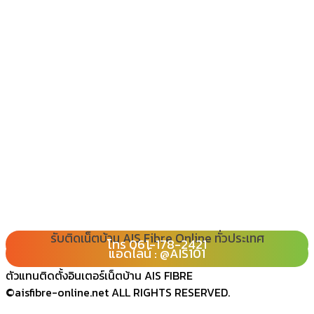
รับติดเน็ตบ้าน AIS Fibre Online ทั่วประเทศ
โทร 080-065-2989
โทร 061-178-2421
Line : @ais101
แอดไลน์ : @AIS101
ตัวแทนติดตั้งอินเตอร์เน็ตบ้าน AIS FIBRE
©aisfibre-online.net ALL RIGHTS RESERVED.