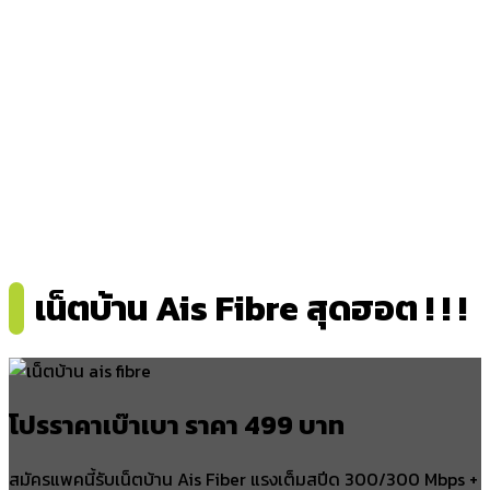
เน็ตบ้าน Ais Fibre สุดฮอต ! ! !
โปรราคาเบ๊าเบา ราคา 499 บาท
สมัครแพคนี้รับเน็ตบ้าน Ais Fiber แรงเต็มสปีด 300/300 Mbps +