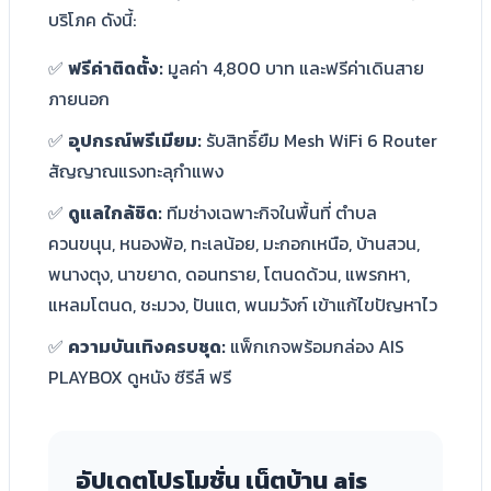
บริโภค ดังนี้:
✅
ฟรีค่าติดตั้ง:
มูลค่า 4,800 บาท และฟรีค่าเดินสาย
ภายนอก
✅
อุปกรณ์พรีเมียม:
รับสิทธิ์ยืม Mesh WiFi 6 Router
สัญญาณแรงทะลุกำแพง
✅
ดูแลใกล้ชิด:
ทีมช่างเฉพาะกิจในพื้นที่ ตำบล
ควนขนุน, หนองพ้อ, ทะเลน้อย, มะกอกเหนือ, บ้านสวน,
พนางตุง, นาขยาด, ดอนทราย, โตนดด้วน, แพรกหา,
แหลมโตนด, ชะมวง, ปันแต, พนมวังก์ เข้าแก้ไขปัญหาไว
✅
ความบันเทิงครบชุด:
แพ็กเกจพร้อมกล่อง AIS
PLAYBOX ดูหนัง ซีรีส์ ฟรี
อัปเดตโปรโมชั่น เน็ตบ้าน ais