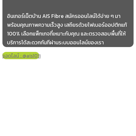
อินเทอร์เน็ตบ้าน AIS Fibre สมัครออนไลน์ได้ง่าย ๆ มา
พร้อมคุณภาพความเร็วสูง เสถียรด้วยไฟเบอร์ออปติกแท้
100% เลือกแพ็กเกจที่เหมาะกับคุณ และตรวจสอบพื้นที่ให้
บริการได้สะดวกทันทีผ่านระบบออนไลน์ของเรา
แอดไลน์ : @ais101
โทร 061-178-2421