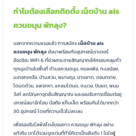
ทำไมต้องเลือกติดตั้ง เน็ตบ้าน ais
ควนขนุน พัทลุง?
นอกจากความแรงแล้ว การสมัคร
เน็ตบ้าน ais
ควนขนุน พัทลุง
ยังมาพร้อมกับอุปกรณ์เราเตอร์
อัจฉริยะ WiFi 6 ที่ช่วยกระจายสัญญาณให้ครอบคลุมทั่ว
ทุกมุมบ้านในพื้นที่ ตำบลควนขนุน, หนองพ้อ, ทะเลน้อย,
มะกอกเหนือ, บ้านสวน, พนางตุง, นาขยาด, ดอนทราย,
โตนดด้วน, แพรกหา, แหลมโตนด, ชะมวง, ปันแต, พนม
วังก์ ลดปัญหาจุดอับสัญญาณ และรองรับการเชื่อมต่ออุ
ปกรณ์สมาร์ทโฮม มือถือ แท็บเล็ต พร้อมกันได้มากกว่า
30 อุปกรณ์ โดยที่ความเร็วไม่ลดลง
เพื่อรองรับไลฟ์สไตล์ของชาว ควนขนุน พัทลุง อย่าง
แท้จริง เราได้รวมจุดเด่นที่ทำให้เราเป็นอันดับ 1 ในใจผู้