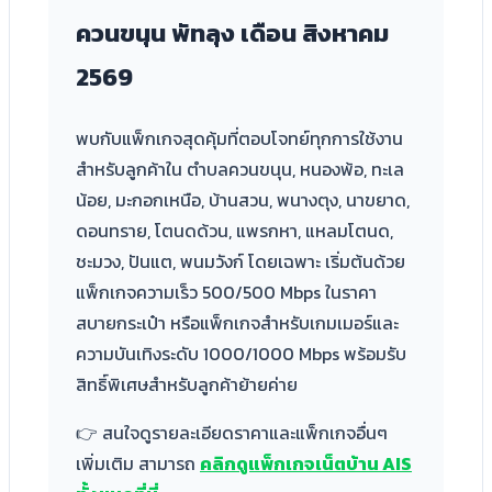
ควนขนุน พัทลุง เดือน
สิงหาคม
2569
พบกับแพ็กเกจสุดคุ้มที่ตอบโจทย์ทุกการใช้งาน
สำหรับลูกค้าใน ตำบลควนขนุน, หนองพ้อ, ทะเล
น้อย, มะกอกเหนือ, บ้านสวน, พนางตุง, นาขยาด,
ดอนทราย, โตนดด้วน, แพรกหา, แหลมโตนด,
ชะมวง, ปันแต, พนมวังก์ โดยเฉพาะ เริ่มต้นด้วย
แพ็กเกจความเร็ว 500/500 Mbps ในราคา
สบายกระเป๋า หรือแพ็กเกจสำหรับเกมเมอร์และ
ความบันเทิงระดับ 1000/1000 Mbps พร้อมรับ
สิทธิ์พิเศษสำหรับลูกค้าย้ายค่าย
👉 สนใจดูรายละเอียดราคาและแพ็กเกจอื่นๆ
เพิ่มเติม สามารถ
คลิกดูแพ็กเกจเน็ตบ้าน AIS