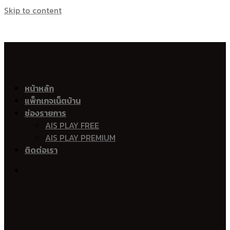
Skip to content
เน็ตบ้าน เอไอเอส ไฟเบอร์ Ais Fibre Ais Fiber 
อำเภอเมืองพัทลุง
หน้าหลัก
แพ็กเกจเน็ตบ้าน
คูหาสวรรค์
ช่องรายการ
ควนมะพร้าว
AIS PLAY FREE
ปรางหมู่
AIS PLAY PREMIUM
ลำปำ
ติดต่อเรา
ตำนาน
โคกชะงาย
นาโหนด
ท่ามิหรำ
เขาเจียก
ร่มเมือง