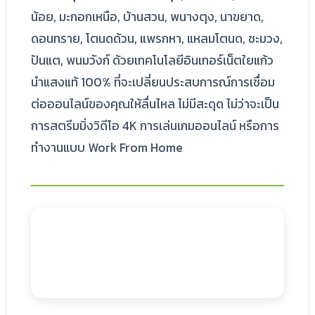
น้อย, มะกอกเหนือ, บ้านสวน, พนางตุง, นาขยาด,
ดอนทราย, โตนดด้วน, แพรกหา, แหลมโตนด, ชะมวง,
ปันแต, พนมวังก์ ด้วยเทคโนโลยีอินเทอร์เน็ตใยแก้ว
นำแสงแท้ 100% ที่จะเปลี่ยนประสบการณ์การเชื่อม
ต่อออนไลน์ของคุณให้ลื่นไหล ไม่มีสะดุด ไม่ว่าจะเป็น
การสตรีมมิ่งวิดีโอ 4K การเล่นเกมออนไลน์ หรือการ
ทำงานแบบ Work From Home