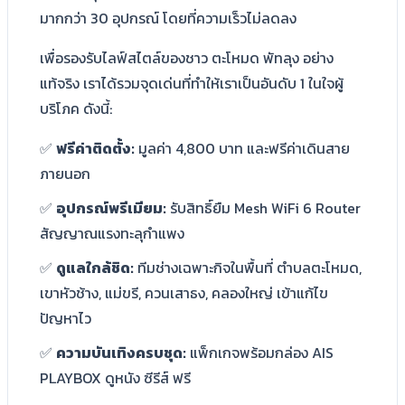
มากกว่า 30 อุปกรณ์ โดยที่ความเร็วไม่ลดลง
เพื่อรองรับไลฟ์สไตล์ของชาว ตะโหมด พัทลุง อย่าง
แท้จริง เราได้รวมจุดเด่นที่ทำให้เราเป็นอันดับ 1 ในใจผู้
บริโภค ดังนี้:
✅
ฟรีค่าติดตั้ง:
มูลค่า 4,800 บาท และฟรีค่าเดินสาย
ภายนอก
✅
อุปกรณ์พรีเมียม:
รับสิทธิ์ยืม Mesh WiFi 6 Router
สัญญาณแรงทะลุกำแพง
✅
ดูแลใกล้ชิด:
ทีมช่างเฉพาะกิจในพื้นที่ ตำบลตะโหมด,
เขาหัวช้าง, แม่ขรี, ควนเสาธง, คลองใหญ่ เข้าแก้ไข
ปัญหาไว
✅
ความบันเทิงครบชุด:
แพ็กเกจพร้อมกล่อง AIS
PLAYBOX ดูหนัง ซีรีส์ ฟรี