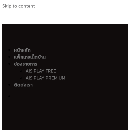
Skip to content
เน็ตบ้าน เอไอเอส ไฟเบอร์ Ais Fibre Ais Fiber 
อำเภอเมืองพัทลุง
หน้าหลัก
แพ็กเกจเน็ตบ้าน
คูหาสวรรค์
ช่องรายการ
ควนมะพร้าว
AIS PLAY FREE
ปรางหมู่
AIS PLAY PREMIUM
ลำปำ
ติดต่อเรา
ตำนาน
โคกชะงาย
นาโหนด
ท่ามิหรำ
เขาเจียก
ร่มเมือง