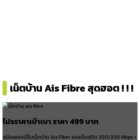
เน็ตบ้าน Ais Fibre สุดฮอต ! ! !
โปรราคาเบ๊าเบา ราคา 499 บาท
สมัครแพคนี้รับเน็ตบ้าน Ais Fiber แรงเต็มสปีด 300/300 Mbps +