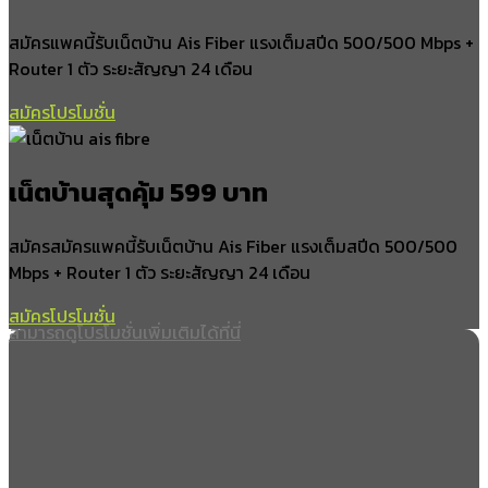
สมัครแพคนี้รับเน็ตบ้าน Ais Fiber แรงเต็มสปีด 500/500 Mbps +
ตะโหมด
Router 1 ตัว ระยะสัญญา 24 เดือน
คลองใหญ่
แม่ขรี
สมัครโปรโมชั่น
อำเภอบางแก้ว
เน็ตบ้านสุดคุ้ม 599 บาท
ท่ามะเดื่อ
นาปะขอ
สมัครสมัครแพคนี้รับเน็ตบ้าน Ais Fiber แรงเต็มสปีด 500/500
โคกสัก
Mbps + Router 1 ตัว ระยะสัญญา 24 เดือน
บางแก้ว
สมัครโปรโมชั่น
อำเภอปากพะยูน
สามารถดูโปรโมชั่นเพิ่มเติมได้ที่นี่
ปากพะยูน
ดอนประดู่
เกาะนางคำ
ฝาละมี
เกาะหมาก