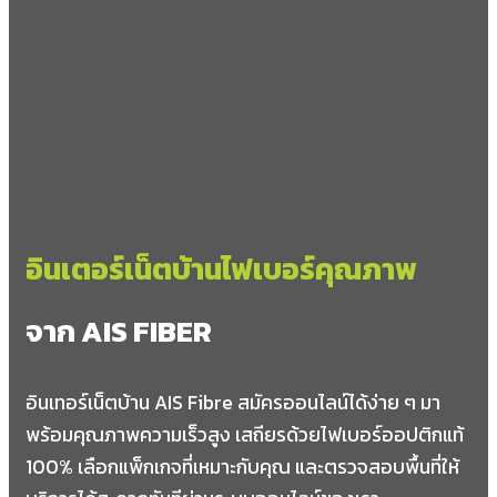
เกาะยอ
อ่าวพะยูน
อำเภอศรีบรรพต
เขาปู่
ตะแพน
เขาเจียก
อำเภอศรีนครินทร์
อินเตอร์เน็ตบ้านไฟเบอร์คุณภาพ
ชุมพล
ลำสินธุ์
จาก AIS FIBER
บ้านนา
อำเภอหาดสำราญ
อินเทอร์เน็ตบ้าน AIS Fibre สมัครออนไลน์ได้ง่าย ๆ มา
พร้อมคุณภาพความเร็วสูง เสถียรด้วยไฟเบอร์ออปติกแท้
หาดสำราญ
100% เลือกแพ็กเกจที่เหมาะกับคุณ และตรวจสอบพื้นที่ให้
ควนขัน