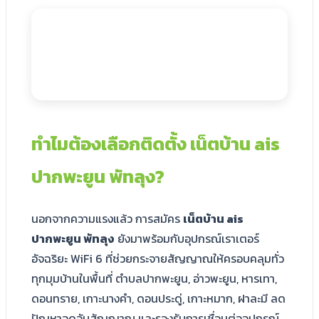
ทำไมต้องเลือกติดตั้ง เน็ตบ้าน ais
ปากพะยูน พัทลุง?
นอกจากความแรงแล้ว การสมัคร
เน็ตบ้าน ais
ปากพะยูน พัทลุง
ยังมาพร้อมกับอุปกรณ์เราเตอร์
อัจฉริยะ WiFi 6 ที่ช่วยกระจายสัญญาณให้ครอบคลุมทั่ว
ทุกมุมบ้านในพื้นที่ ตำบลปากพะยูน, อ่าวพะยูน, หารเทา,
ดอนทราย, เกาะนางคำ, ดอนประดู่, เกาะหมาก, ฝาละมี ลด
ปัญหาจุดอับสัญญาณ และรองรับการเชื่อมต่ออุปกรณ์