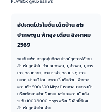
PLAYBOX ดูหนัง ซีรีส์ ฟรี
อัปเดตโปรโมชั่น เน็ตบ้าน ais
ปากพะยูน พัทลุง เดือน
สิงหาคม
2569
พบกับแพ็กเกจสุดคุ้มที่ตอบโจทย์ทุกการใช้งาน
สำหรับลูกค้าใน ตำบลปากพะยูน, อ่าวพะยูน, หาร
เทา, ดอนทราย, เกาะนางคำ, ดอนประดู่, เกาะ
หมาก, ฝาละมี โดยเฉพาะ เริ่มต้นด้วยแพ็กเกจ
ความเร็ว 500/500 Mbps ในราคาสบายกระเป๋า
หรือแพ็กเกจสำหรับเกมเมอร์และความบันเทิง
ระดับ 1000/1000 Mbps พร้อมรับสิทธิ์พิเศษ
สำหรับลูกค้าย้ายค่าย