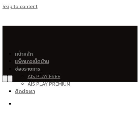
Skip to content
เน็ตบ้าน เอไอเอส ไฟเบอร์ Ais Fibre Ais Fiber 
อำเภอเมืองพัทลุง
หน้าหลัก
แพ็กเกจเน็ตบ้าน
คูหาสวรรค์
ช่องรายการ
ควนมะพร้าว
AIS PLAY FREE
ปรางหมู่
AIS PLAY PREMIUM
ลำปำ
ติดต่อเรา
ตำนาน
โคกชะงาย
นาโหนด
ท่ามิหรำ
เขาเจียก
ร่มเมือง