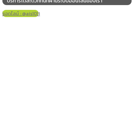
บริการได้สะดวกทันทีผ่านระบบออนไลน์ของเรา
บ่อทอง
แอดไลน์ : @ais101
โทร 061-178-2421