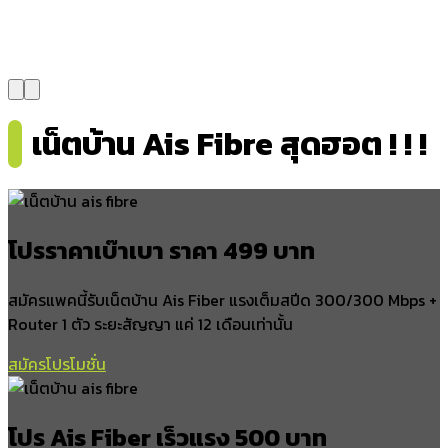
โคกม่วง
ห้วยลาน
ท่ามะเดื่อ
หนองธง
อำเภอควนขนุน
เน็ตบ้าน Ais Fibre สุดฮอต ! ! !
ควนขนุน
มะกอกเหนือ
พนางตุง
ชะมวง
โปรราคาเบ๊าเบา ราคา 499 บาท
ท่าแค
ดอนทราย
สมัครแพคนี้รับเน็ตบ้าน Ais Fiber แรงเต็มสปีด 300/300 Mbps +
ปันแต
Router 1 ตัว ระยะสัญญา แค่ 12 เดือนเท่านั้น
โตนดด้วน
โตนด
สมัครโปรโมชั่น
แหลมโตนด
เขาปู่
โปร Ais Fiber เร็วแรง 500 บาท
อำเภอตะโหมด