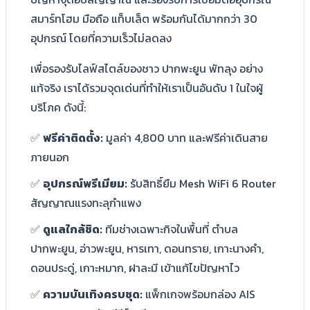
สมาร์ทโฮม มือถือ แท็บเล็ต พร้อมกันได้มากกว่า 30
อุปกรณ์ โดยที่ความเร็วไม่ลดลง
เพื่อรองรับไลฟ์สไตล์ของชาว ปากพะยูน พัทลุง อย่าง
แท้จริง เราได้รวมจุดเด่นที่ทำให้เราเป็นอันดับ 1 ในใจผู้
บริโภค ดังนี้:
✅
ฟรีค่าติดตั้ง:
มูลค่า 4,800 บาท และฟรีค่าเดินสาย
ภายนอก
✅
อุปกรณ์พรีเมียม:
รับสิทธิ์ยืม Mesh WiFi 6 Router
สัญญาณแรงทะลุกำแพง
✅
ดูแลใกล้ชิด:
ทีมช่างเฉพาะกิจในพื้นที่ ตำบล
ปากพะยูน, อ่าวพะยูน, หารเทา, ดอนทราย, เกาะนางคำ,
ดอนประดู่, เกาะหมาก, ฝาละมี เข้าแก้ไขปัญหาไว
✅
ความบันเทิงครบชุด:
แพ็กเกจพร้อมกล่อง AIS