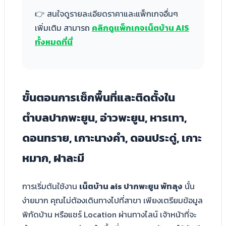
👉 สนใจดูรายละเอียดราคาและแพ็กเกจอื่นๆ
เพิ่มเติม สามารถ
คลิกดูแพ็กเกจเน็ตบ้าน AIS
ทั้งหมดที่นี่
ขั้นตอนการเช็กพื้นที่และติดตั้งใน
ตำบลปากพะยูน, อ่าวพะยูน, หารเทา,
ดอนทราย, เกาะนางคำ, ดอนประดู่, เกาะ
หมาก, ฝาละมี
การเริ่มต้นใช้งาน
เน็ตบ้าน ais ปากพะยูน พัทลุง
นั้น
ง่ายมาก คุณไม่ต้องเดินทางไปที่สาขา เพียงเตรียมข้อมูล
พิกัดบ้าน หรือแชร์ Location ผ่านทางไลน์ เจ้าหน้าที่จะ