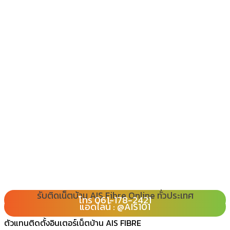
รับติดเน็ตบ้าน AIS Fibre Online ทั่วประเทศ
โทร 080-065-2989
โทร 061-178-2421
Line : @ais101
แอดไลน์ : @AIS101
ตัวแทนติดตั้งอินเตอร์เน็ตบ้าน AIS FIBRE