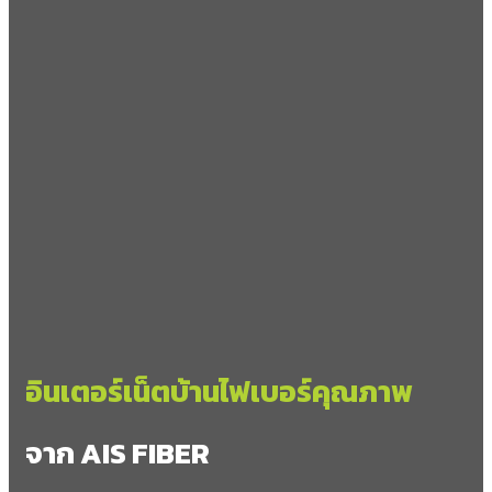
อำเภอเหนือคลอง
เหนือคลอง
โคกยาง
คลองขนาน
คลองเขม้า
เกาะกลาง
คลองใหญ่
ดินแดง
เหนือคลองเหนือ
อินเตอร์เน็ตบ้านไฟเบอร์คุณภาพ
จาก AIS FIBER