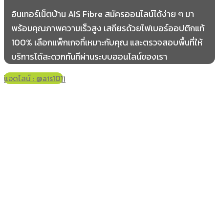
อินเทอร์เน็ตบ้าน AIS Fibre สมัครออนไลน์ได้ง่าย ๆ มา
พร้อมคุณภาพความเร็วสูง เสถียรด้วยไฟเบอร์ออปติกแท้
100% เลือกแพ็กเกจที่เหมาะกับคุณ และตรวจสอบพื้นที่ให้
บริการได้สะดวกทันทีผ่านระบบออนไลน์ของเรา
แอดไลน์ : @ais101
โทร 061-178-2421