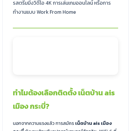
รสตรีมมิ่งวิดีโอ 4K การเล่นเกมออนไลน์ หรือการ
ทำงานแบบ Work From Home
ทำไมต้องเลือกติดตั้ง เน็ตบ้าน ais
เมือง กระบี่?
นอกจากความแรงแล้ว การสมัคร
เน็ตบ้าน ais เมือง