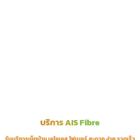
บริการ AIS Fibre
รับบริการเน็ตบ้าน เอไอเอส ไฟเบอร์ สะดวก ง่าย รวดเร็ว