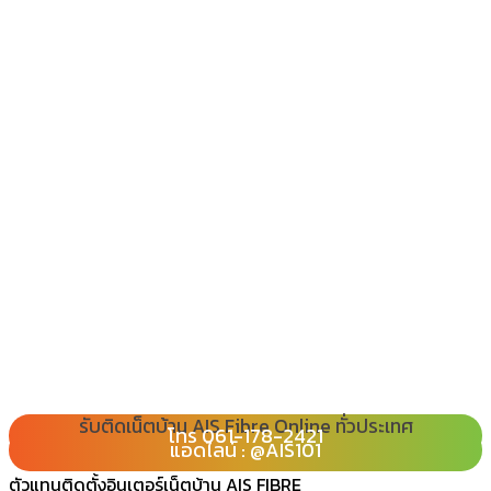
รับติดเน็ตบ้าน AIS Fibre Online ทั่วประเทศ
โทร 080-065-2989
โทร 061-178-2421
Line : @ais101
แอดไลน์ : @AIS101
ตัวแทนติดตั้งอินเตอร์เน็ตบ้าน AIS FIBRE