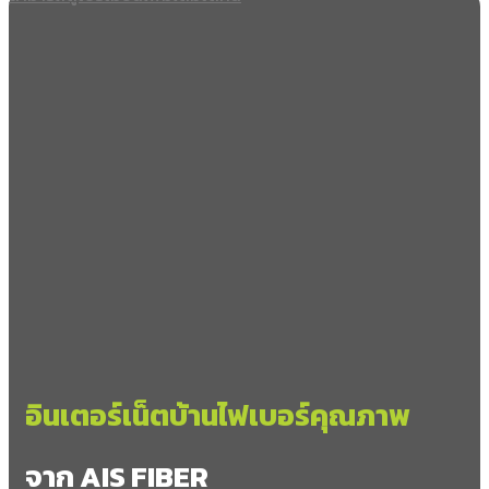
อินเตอร์เน็ตบ้านไฟเบอร์คุณภาพ
จาก AIS FIBER