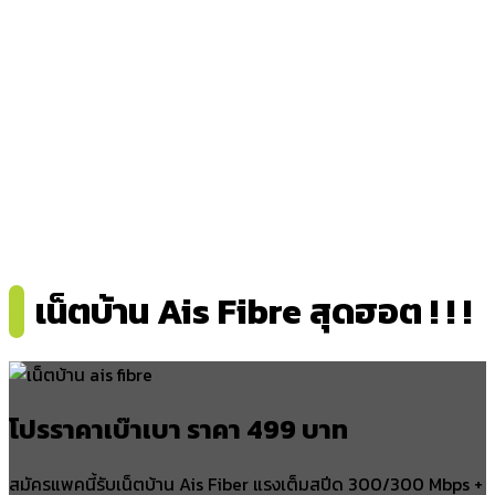
เน็ตบ้าน Ais Fibre สุดฮอต ! ! !
โปรราคาเบ๊าเบา ราคา 499 บาท
สมัครแพคนี้รับเน็ตบ้าน Ais Fiber แรงเต็มสปีด 300/300 Mbps +