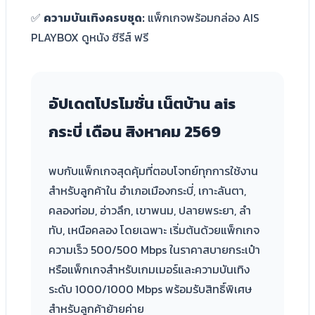
✅
ความบันเทิงครบชุด:
แพ็กเกจพร้อมกล่อง AIS
PLAYBOX ดูหนัง ซีรีส์ ฟรี
อัปเดตโปรโมชั่น เน็ตบ้าน ais
กระบี่ เดือน
สิงหาคม 2569
พบกับแพ็กเกจสุดคุ้มที่ตอบโจทย์ทุกการใช้งาน
สำหรับลูกค้าใน อำเภอเมืองกระบี่, เกาะลันตา,
คลองท่อม, อ่าวลึก, เขาพนม, ปลายพระยา, ลำ
ทับ, เหนือคลอง โดยเฉพาะ เริ่มต้นด้วยแพ็กเกจ
ความเร็ว 500/500 Mbps ในราคาสบายกระเป๋า
หรือแพ็กเกจสำหรับเกมเมอร์และความบันเทิง
ระดับ 1000/1000 Mbps พร้อมรับสิทธิ์พิเศษ
สำหรับลูกค้าย้ายค่าย