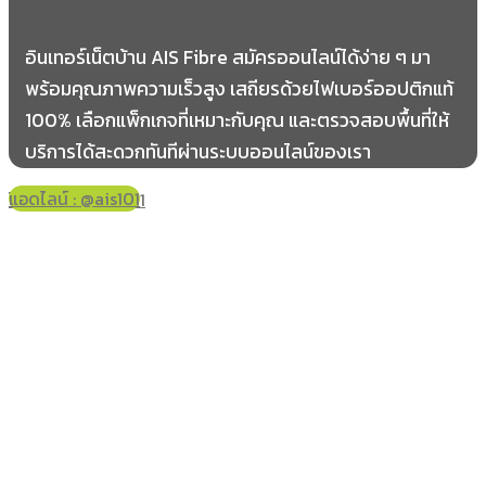
อินเทอร์เน็ตบ้าน AIS Fibre สมัครออนไลน์ได้ง่าย ๆ มา
พร้อมคุณภาพความเร็วสูง เสถียรด้วยไฟเบอร์ออปติกแท้
100% เลือกแพ็กเกจที่เหมาะกับคุณ และตรวจสอบพื้นที่ให้
บริการได้สะดวกทันทีผ่านระบบออนไลน์ของเรา
แอดไลน์ : @ais101
โทร 061-178-2421