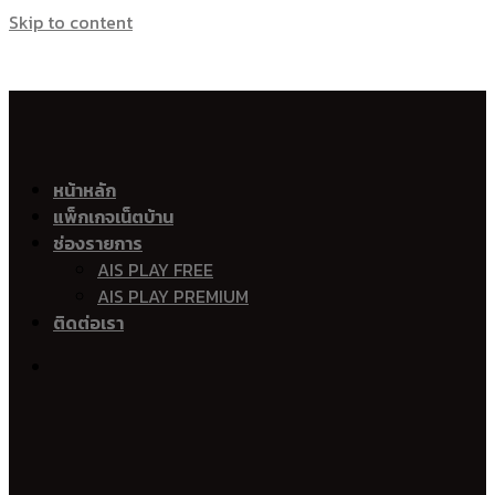
Skip to content
เน็ตบ้าน เอไอเอส ไฟเบอร์ Ais Fibre Ais Fiber 
อำเภอเมืองกระบี่
หน้าหลัก
แพ็กเกจเน็ตบ้าน
ปากน้ำ
ช่องรายการ
กระบี่ใหญ่
AIS PLAY FREE
กระบี่น้อย
AIS PLAY PREMIUM
ไสไทย
ติดต่อเรา
อ่าวนาง
หนองทะเล
ทับปริก
คลองประสงค์
ทับปริก
เขาคราม