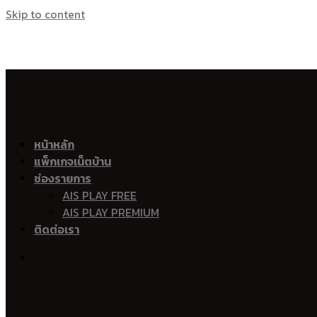
Skip to content
เน็ตบ้าน เอไอเอส ไฟเบอร์ Ais Fibre Ais Fiber 
อำเภอเมืองกระบี่
หน้าหลัก
แพ็กเกจเน็ตบ้าน
ปากน้ำ
ช่องรายการ
กระบี่ใหญ่
AIS PLAY FREE
กระบี่น้อย
AIS PLAY PREMIUM
ไสไทย
ติดต่อเรา
อ่าวนาง
หนองทะเล
ทับปริก
คลองประสงค์
ทับปริก
เขาคราม