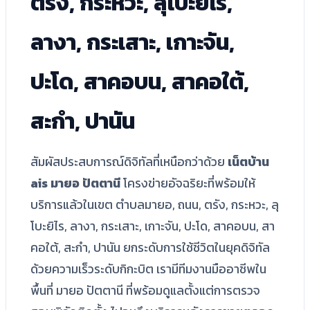
ตรัง, กระหวะ, ลุโบะยิไร,
ลางา, กระเสาะ, เกาะจัน,
ปะโด, สาคอบน, สาคอใต้,
สะกำ, ปานัน
สัมผัสประสบการณ์ดิจิทัลที่เหนือกว่าด้วย
เน็ตบ้าน
ais มายอ ปัตตานี
โครงข่ายอัจฉริยะที่พร้อมให้
บริการแล้วในเขต ตำบลมายอ, ถนน, ตรัง, กระหวะ, ลุ
โบะยิไร, ลางา, กระเสาะ, เกาะจัน, ปะโด, สาคอบน, สา
คอใต้, สะกำ, ปานัน ยกระดับการใช้ชีวิตในยุคดิจิทัล
ด้วยความเร็วระดับกิกะบิต เรามีทีมงานมืออาชีพใน
พื้นที่ มายอ ปัตตานี ที่พร้อมดูแลตั้งแต่การตรวจ