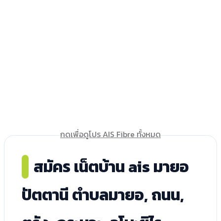
กดเพื่อดูโปร AIS Fibre ทั้งหมด
สมัคร เน็ตบ้าน ais มายอ
ปัตตานี ตำบลมายอ, ถนน,