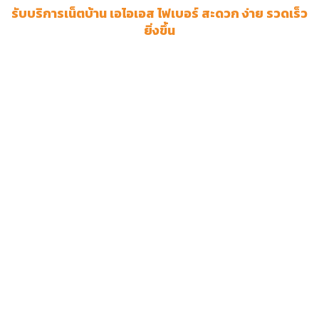
รับบริการเน็ตบ้าน เอไอเอส ไฟเบอร์ สะดวก ง่าย รวดเร็ว
ยิ่งขึ้น