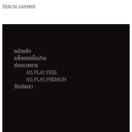
Skip to content
อินเตอร์เน็ตบ้าน ais เน็ตบ้าน ais เน็ตบ้าน โทร เอไอเอส ไฟเบอร์ Ai
เน็ตบ้าน เอไอเอส ไฟเบอร์ Ais Fibre Ais Fiber 
อำเภอเมืองปัตตานี
หน้าหลัก
แพ็กเกจเน็ตบ้าน
จะบังติกอ
ช่องรายการ
สะบารัง
AIS PLAY FREE
อาเนาะรู
AIS PLAY PREMIUM
บาราเฮาะ
ติดต่อเรา
รูสะมิแล
ตะลุโบะ
ปะกาฮะรัง
โคกโพธิ์
บานา
บ้านบ่อ