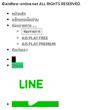
©aisfibre-online.net ALL RIGHTS RESERVED.
หน้าหลัก
แพ็กเกจเน็ตบ้าน
ช่องรายการ
ช่องรายการ
AIS PLAY FREE
AIS PLAY PREMIUM
ติดต่อเรา
→
Phone
Line