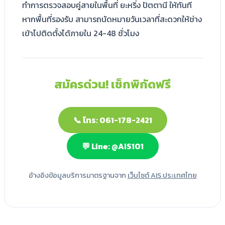
ทำการตรวจสอบคู่สายในพื้นที่ ยะหริ่ง ปัตตานี ให้ทันที
หากพื้นที่รองรับ สามารถนัดหมายวันเวลาที่สะดวกให้ช่าง
เข้าไปติดตั้งได้ภายใน 24-48 ชั่วโมง
สมัครด่วน! เช็กพิกัดฟรี
📞 โทร: 061-178-2421
💬 Line: @AIS101
อ้างอิงข้อมูลบริการมาตรฐานจาก
เว็บไซต์ AIS ประเทศไทย