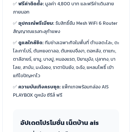
✅
ฟรีค่าติดตั้ง:
มูลค่า 4,800 บาท และฟรีค่าเดินสาย
ภายนอก
✅
อุปกรณ์พรีเมียม:
รับสิทธิ์ยืม Mesh WiFi 6 Router
สัญญาณแรงทะลุกำแพง
✅
ดูแลใกล้ชิด:
ทีมช่างเฉพาะกิจในพื้นที่ ตำบลตะโละ, ตะ
โละกาโปร์, ตันหยงดาลอ, ตันหยงจึงงา, ตอหลัง, ตาแกะ,
ตาลีอายร์, ยามู, บางปู, หนองแรต, ปิยามุมัง, ปุลากง, บา
โลย, สาบัน, มะนังยง, ราตาปันยัง, จะรัง, แหลมโพธิ์ เข้า
แก้ไขปัญหาไว
✅
ความบันเทิงครบชุด:
แพ็กเกจพร้อมกล่อง AIS
PLAYBOX ดูหนัง ซีรีส์ ฟรี
อัปเดตโปรโมชั่น เน็ตบ้าน ais