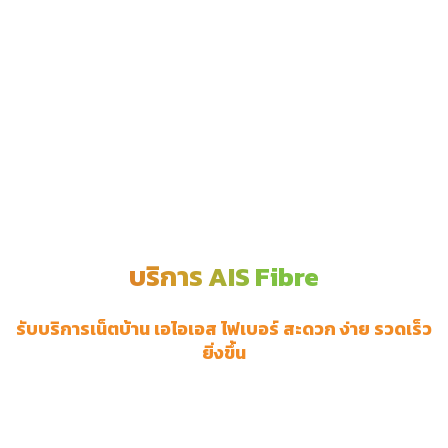
ดอนยาง
ปุโละปุโย
ยาบี
ลิปะสะโง
หนองจิก
คอลอตันหยง
ดาโต๊ะ
อำเภอแม่ลาน
แม่ลาน
ป่าไร่
บริการ AIS Fibre
ม่วงหวาน
รับบริการเน็ตบ้าน เอไอเอส ไฟเบอร์ สะดวก ง่าย รวดเร็ว
อำเภอทุ่งยางแดง
ยิ่งขึ้น
ตะโละแมะนา
ปากู
น้ำดำ