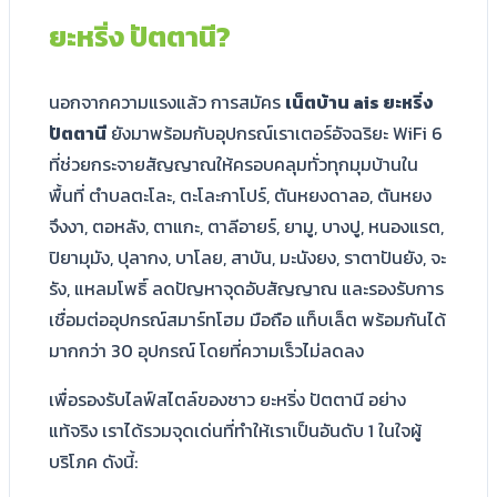
ยะหริ่ง ปัตตานี?
นอกจากความแรงแล้ว การสมัคร
เน็ตบ้าน ais ยะหริ่ง
ปัตตานี
ยังมาพร้อมกับอุปกรณ์เราเตอร์อัจฉริยะ WiFi 6
ที่ช่วยกระจายสัญญาณให้ครอบคลุมทั่วทุกมุมบ้านใน
พื้นที่ ตำบลตะโละ, ตะโละกาโปร์, ตันหยงดาลอ, ตันหยง
จึงงา, ตอหลัง, ตาแกะ, ตาลีอายร์, ยามู, บางปู, หนองแรต,
ปิยามุมัง, ปุลากง, บาโลย, สาบัน, มะนังยง, ราตาปันยัง, จะ
รัง, แหลมโพธิ์ ลดปัญหาจุดอับสัญญาณ และรองรับการ
เชื่อมต่ออุปกรณ์สมาร์ทโฮม มือถือ แท็บเล็ต พร้อมกันได้
มากกว่า 30 อุปกรณ์ โดยที่ความเร็วไม่ลดลง
เพื่อรองรับไลฟ์สไตล์ของชาว ยะหริ่ง ปัตตานี อย่าง
แท้จริง เราได้รวมจุดเด่นที่ทำให้เราเป็นอันดับ 1 ในใจผู้
บริโภค ดังนี้: