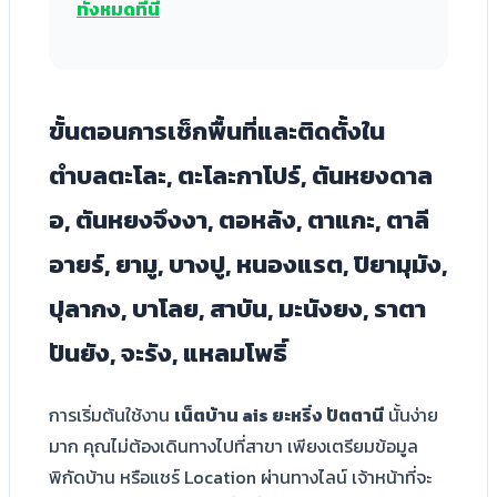
ทั้งหมดที่นี่
ขั้นตอนการเช็กพื้นที่และติดตั้งใน
ตำบลตะโละ, ตะโละกาโปร์, ตันหยงดาล
อ, ตันหยงจึงงา, ตอหลัง, ตาแกะ, ตาลี
อายร์, ยามู, บางปู, หนองแรต, ปิยามุมัง,
ปุลากง, บาโลย, สาบัน, มะนังยง, ราตา
ปันยัง, จะรัง, แหลมโพธิ์
การเริ่มต้นใช้งาน
เน็ตบ้าน ais ยะหริ่ง ปัตตานี
นั้นง่าย
มาก คุณไม่ต้องเดินทางไปที่สาขา เพียงเตรียมข้อมูล
พิกัดบ้าน หรือแชร์ Location ผ่านทางไลน์ เจ้าหน้าที่จะ