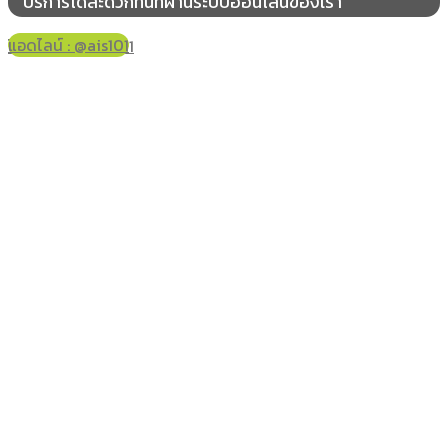
บริการได้สะดวกทันทีผ่านระบบออนไลน์ของเรา
อำเภอสายบุรี
แอดไลน์ : @ais101
โทร 061-178-2421
ตะลุบัน
ละหาร
ปะเสยะวอ
เตราะบอน
มะนังดาลำ
ทุ่งคล้า
บางเก่า
แป้น
บือเระ
อำเภอหนองจิก
โคกม่วง
บางเก่า
บางเขา
บางโกระ
ตุยง