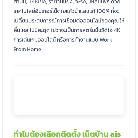
สาบัน, มะนังยง, ราตาปันยัง, จะรัง, แหลมโพธิ์ ด้วย
เทคโนโลยีอินเทอร์เน็ตใยแก้วนำแสงแท้ 100% ที่จะ
เปลี่ยนประสบการณ์การเชื่อมต่อออนไลน์ของคุณให้
ลื่นไหล ไม่มีสะดุด ไม่ว่าจะเป็นการสตรีมมิ่งวิดีโอ 4K
การเล่นเกมออนไลน์ หรือการทำงานแบบ Work
From Home
ทำไมต้องเลือกติดตั้ง เน็ตบ้าน ais