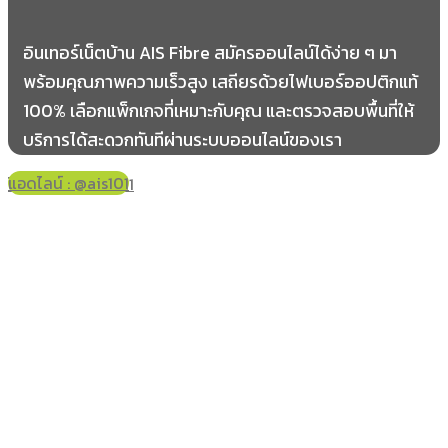
อินเทอร์เน็ตบ้าน AIS Fibre สมัครออนไลน์ได้ง่าย ๆ มา
พร้อมคุณภาพความเร็วสูง เสถียรด้วยไฟเบอร์ออปติกแท้
100% เลือกแพ็กเกจที่เหมาะกับคุณ และตรวจสอบพื้นที่ให้
บริการได้สะดวกทันทีผ่านระบบออนไลน์ของเรา
แอดไลน์ : @ais101
โทร 061-178-2421