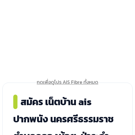
กดเพื่อดูโปร AIS Fibre ทั้งหมด
สมัคร เน็ตบ้าน ais
ปากพนัง นครศรีธรรมราช