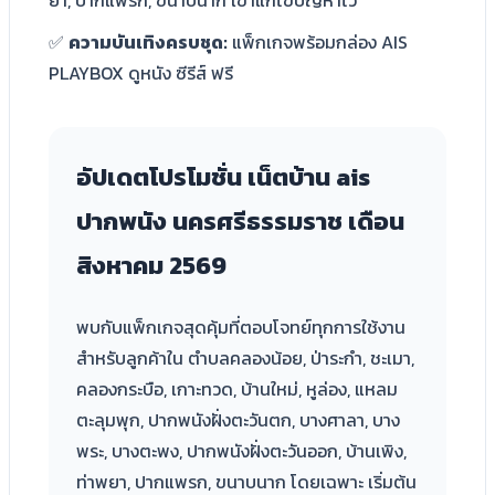
✅
ความบันเทิงครบชุด:
แพ็กเกจพร้อมกล่อง AIS
PLAYBOX ดูหนัง ซีรีส์ ฟรี
อัปเดตโปรโมชั่น เน็ตบ้าน ais
ปากพนัง นครศรีธรรมราช เดือน
สิงหาคม 2569
พบกับแพ็กเกจสุดคุ้มที่ตอบโจทย์ทุกการใช้งาน
สำหรับลูกค้าใน ตำบลคลองน้อย, ป่าระกำ, ชะเมา,
คลองกระบือ, เกาะทวด, บ้านใหม่, หูล่อง, แหลม
ตะลุมพุก, ปากพนังฝั่งตะวันตก, บางศาลา, บาง
พระ, บางตะพง, ปากพนังฝั่งตะวันออก, บ้านเพิง,
ท่าพยา, ปากแพรก, ขนาบนาก โดยเฉพาะ เริ่มต้น