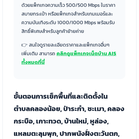
ด้วยแพ็กเกจความเร็ว 500/500 Mbps ในราคา
สบายกระเป๋า หรือแพ็กเกจสำหรับเกมเมอร์และ
ความบันเทิงระดับ 1000/1000 Mbps พร้อมรับ
สิทธิ์พิเศษสำหรับลูกค้าย้ายค่าย
👉 สนใจดูรายละเอียดราคาและแพ็กเกจอื่นๆ
เพิ่มเติม สามารถ
คลิกดูแพ็กเกจเน็ตบ้าน AIS
ทั้งหมดที่นี่
ขั้นตอนการเช็กพื้นที่และติดตั้งใน
ตำบลคลองน้อย, ป่าระกำ, ชะเมา, คลอง
กระบือ, เกาะทวด, บ้านใหม่, หูล่อง,
แหลมตะลุมพุก, ปากพนังฝั่งตะวันตก,