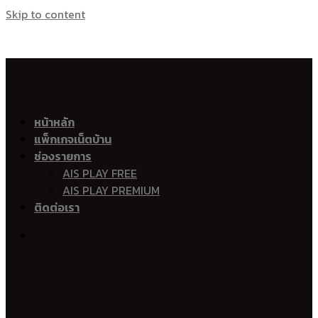
Skip to content
อินเตอร์เน็ตบ้าน ais เน็ตบ้าน ais เน็ตบ้าน โทร เอไอเอส ไฟเบอร์ 
เน็ตบ้าน เอไอเอส ไฟเบอร์ Ais Fibre Ais Fiber
อำเภอเมืองนครศรีธรรมราช
หน้าหลัก
แพ็กเกจเน็ตบ้าน
ท่าวัง
ช่องรายการ
ปากนคร
AIS PLAY FREE
ท่าไร่
AIS PLAY PREMIUM
บางจาก
ติดต่อเรา
ปากพูน
ท่าเรือ
นาเคียน
ไชยมนตรี
ทุ่งปรัง
โมคลาน