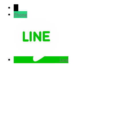
→
Phone
Line