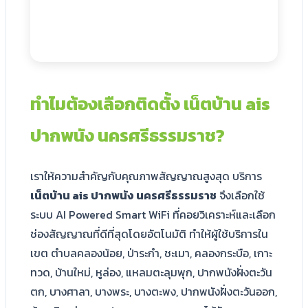
ทำไมต้องเลือกติดตั้ง เน็ตบ้าน ais
ปากพนัง นครศรีธรรมราช?
เราให้ความสำคัญกับคุณภาพสัญญาณสูงสุด บริการ
เน็ตบ้าน ais ปากพนัง นครศรีธรรมราช
จึงเลือกใช้
ระบบ AI Powered Smart WiFi ที่คอยวิเคราะห์และเลือก
ช่องสัญญาณที่ดีที่สุดโดยอัตโนมัติ ทำให้ผู้ใช้บริการใน
เขต ตำบลคลองน้อย, ป่าระกำ, ชะเมา, คลองกระบือ, เกาะ
ทวด, บ้านใหม่, หูล่อง, แหลมตะลุมพุก, ปากพนังฝั่งตะวัน
ตก, บางศาลา, บางพระ, บางตะพง, ปากพนังฝั่งตะวันออก,