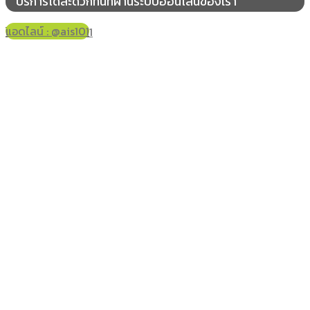
บริการได้สะดวกทันทีผ่านระบบออนไลน์ของเรา
ขอนหาด
เคร็ง
แอดไลน์ : @ais101
โทร 061-178-2421
ท่าเสม็ด
วังอ่าง
อำเภอทุ่งสง
ปากแพรก
หนองหงส์
ชะมาย
นาโพธิ์
ควนกรด
เขาขาว
ถ้ำใหญ่
ที่วัง
กะปาง
เขาโร
โคกกระเบื้อง
วังหลวง