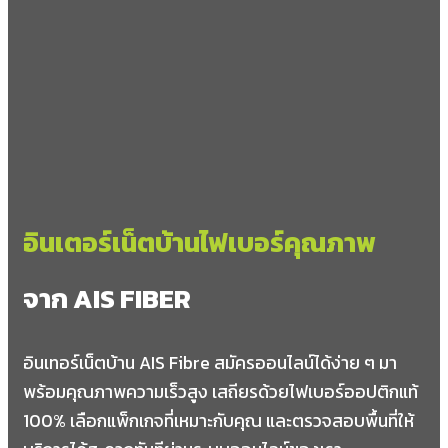
อำเภอพิปูน
พิปูน
ยางค้อม
กะทูน
เขาพระ
อำเภอช้างกลาง
อินเตอร์เน็ตบ้านไฟเบอร์คุณภาพ
ช้างกลาง
นาหมอบุญ
จาก AIS FIBER
พรุพี
หลักช้าง
อินเทอร์เน็ตบ้าน AIS Fibre สมัครออนไลน์ได้ง่าย ๆ มา
อำเภอชะอวด
พร้อมคุณภาพความเร็วสูง เสถียรด้วยไฟเบอร์ออปติกแท้
ชะอวด
100% เลือกแพ็กเกจที่เหมาะกับคุณ และตรวจสอบพื้นที่ให้
บ้านตูล