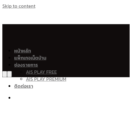
Skip to content
อินเตอร์เน็ตบ้าน ais เน็ตบ้าน ais เน็ตบ้าน โทร เอไอเอส ไฟเบอร์ 
เน็ตบ้าน เอไอเอส ไฟเบอร์ Ais Fibre Ais Fiber
อำเภอเมืองนครศรีธรรมราช
หน้าหลัก
แพ็กเกจเน็ตบ้าน
ท่าวัง
ช่องรายการ
ปากนคร
AIS PLAY FREE
ท่าไร่
AIS PLAY PREMIUM
บางจาก
ติดต่อเรา
ปากพูน
ท่าเรือ
นาเคียน
ไชยมนตรี
ทุ่งปรัง
โมคลาน