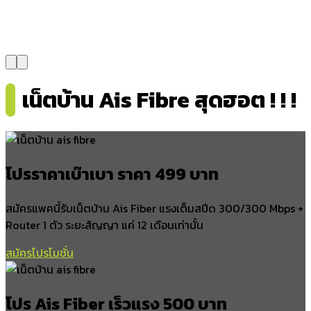
ท่าศาลา
สิชล
นบพิตำ
พรหมคีรี
ร่อนพิบูลย์
เน็ตบ้าน Ais Fibre สุดฮอต ! ! !
อำเภอสิชล
สิชล
ทุ่งปรัง
เสาเภา
โปรราคาเบ๊าเบา ราคา 499 บาท
ฉลอง
เปลี่ยน
สมัครแพคนี้รับเน็ตบ้าน Ais Fiber แรงเต็มสปีด 300/300 Mbps +
เทพราช
Router 1 ตัว ระยะสัญญา แค่ 12 เดือนเท่านั้น
เขาน้อย
ตากแดด
สมัครโปรโมชั่น
ปลายโพงพาง
ควนทอง
ทุ่งใส
โปร Ais Fiber เร็วแรง 500 บาท