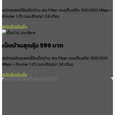
นาปี
สมัครแพคนี้รับเน็ตบ้าน Ais Fiber แรงเต็มสปีด 500/500 Mbps +
อำเภอขนอม
Router 1 ตัว ระยะสัญญา 24 เดือน
ขนอม
สมัครโปรโมชั่น
ควนทอง
ท้องเนียน
อ่าวขนอม
เน็ตบ้านสุดคุ้ม 599 บาท
อำเภอฉวาง
สมัครสมัครแพคนี้รับเน็ตบ้าน Ais Fiber แรงเต็มสปีด 500/500
Mbps + Router 1 ตัว ระยะสัญญา 24 เดือน
ฉวาง
กะเปียด
สมัครโปรโมชั่น
นาแว
สามารถดูโปรโมชั่นเพิ่มเติมได้ที่นี่
ไสหร้า
จันดี
ห้วยปริก
ไม้เรียง
น้ำรอบ
วังอ่าง