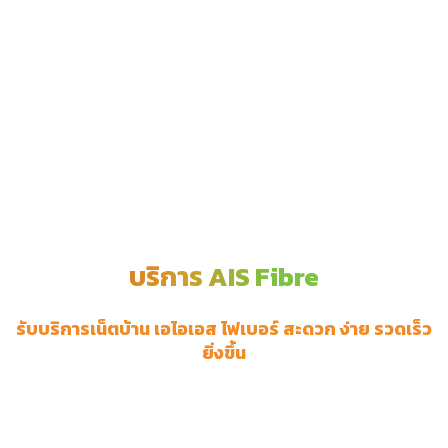
อำเภอนาบอน
แก้วแสน
ทุ่งสง
ยางเปียง
หนองหว้า
นาบอน
กรุงหยัน
อำเภอทุ่งใหญ่
บริการ AIS Fibre
ทุ่งใหญ่
กุแหระ
รับบริการเน็ตบ้าน เอไอเอส ไฟเบอร์ สะดวก ง่าย รวดเร็ว
ปริก
ยิ่งขึ้น
บางรูป
ท่ายาง
ลำนาว
สินปุน