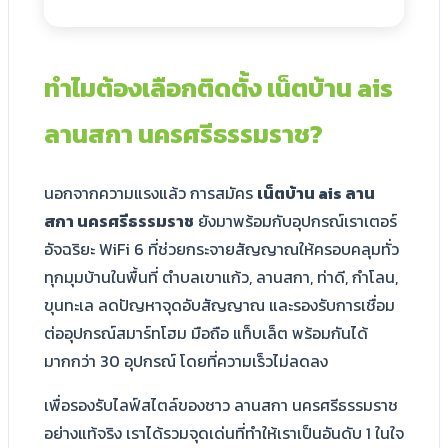
ทำไมต้องเลือกติดตั้ง เน็ตบ้าน ais
ลานสกา นครศรีธรรมราช?
นอกจากความแรงแล้ว การสมัคร
เน็ตบ้าน ais ลาน
สกา นครศรีธรรมราช
ยังมาพร้อมกับอุปกรณ์เราเตอร์
อัจฉริยะ WiFi 6 ที่ช่วยกระจายสัญญาณให้ครอบคลุมทั่ว
ทุกมุมบ้านในพื้นที่ ตำบลเขาแก้ว, ลานสกา, ท่าดี, กำโลน,
ขุนทะเล ลดปัญหาจุดอับสัญญาณ และรองรับการเชื่อม
ต่ออุปกรณ์สมาร์ทโฮม มือถือ แท็บเล็ต พร้อมกันได้
มากกว่า 30 อุปกรณ์ โดยที่ความเร็วไม่ลดลง
เพื่อรองรับไลฟ์สไตล์ของชาว ลานสกา นครศรีธรรมราช
อย่างแท้จริง เราได้รวมจุดเด่นที่ทำให้เราเป็นอันดับ 1 ในใจ