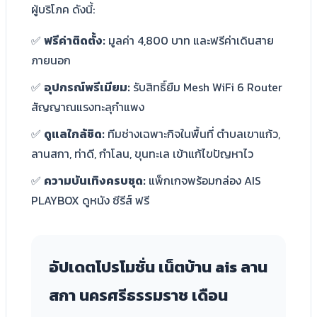
ผู้บริโภค ดังนี้:
✅
ฟรีค่าติดตั้ง:
มูลค่า 4,800 บาท และฟรีค่าเดินสาย
ภายนอก
✅
อุปกรณ์พรีเมียม:
รับสิทธิ์ยืม Mesh WiFi 6 Router
สัญญาณแรงทะลุกำแพง
✅
ดูแลใกล้ชิด:
ทีมช่างเฉพาะกิจในพื้นที่ ตำบลเขาแก้ว,
ลานสกา, ท่าดี, กำโลน, ขุนทะเล เข้าแก้ไขปัญหาไว
✅
ความบันเทิงครบชุด:
แพ็กเกจพร้อมกล่อง AIS
PLAYBOX ดูหนัง ซีรีส์ ฟรี
อัปเดตโปรโมชั่น เน็ตบ้าน ais ลาน
สกา นครศรีธรรมราช เดือน