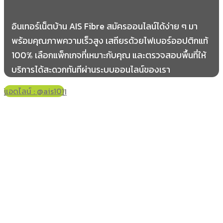
อินเทอร์เน็ตบ้าน AIS Fibre สมัครออนไลน์ได้ง่าย ๆ มา
พร้อมคุณภาพความเร็วสูง เสถียรด้วยไฟเบอร์ออปติกแท้
100% เลือกแพ็กเกจที่เหมาะกับคุณ และตรวจสอบพื้นที่ให้
บริการได้สะดวกทันทีผ่านระบบออนไลน์ของเรา
แอดไลน์ : @ais101
โทร 061-178-2421