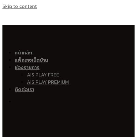
Skip to content
เน็ตบ้าน เอไอเอส ไฟเบอร์ Ais Fibre Ais Fiber 
อำเภอเมืองตรัง
หน้าหลัก
แพ็กเกจเน็ตบ้าน
ทับเที่ยง
ช่องรายการ
นาพละ
AIS PLAY FREE
บ้านควน
AIS PLAY PREMIUM
นาโยงใต้
ติดต่อเรา
นาบินหลา
โคกหล่อ
น้ำผุด
หนองตรุด
บางรัก
ควนปริง