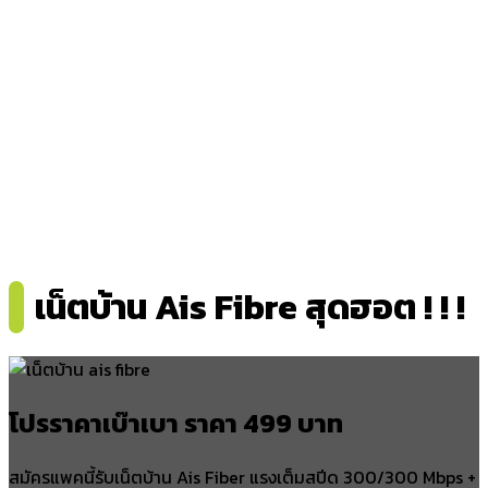
เน็ตบ้าน Ais Fibre สุดฮอต ! ! !
โปรราคาเบ๊าเบา ราคา 499 บาท
สมัครแพคนี้รับเน็ตบ้าน Ais Fiber แรงเต็มสปีด 300/300 Mbps +