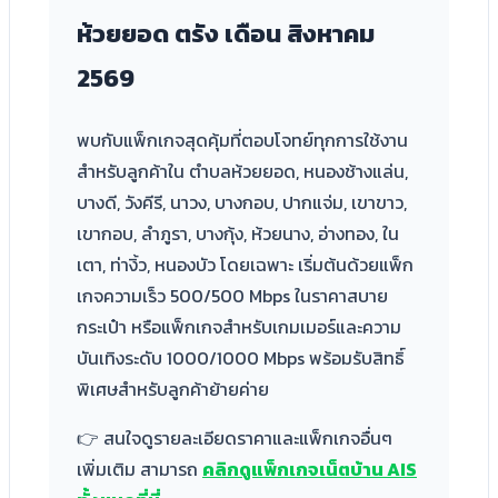
ห้วยยอด ตรัง เดือน
สิงหาคม
2569
พบกับแพ็กเกจสุดคุ้มที่ตอบโจทย์ทุกการใช้งาน
สำหรับลูกค้าใน ตำบลห้วยยอด, หนองช้างแล่น,
บางดี, วังคีรี, นาวง, บางกอบ, ปากแจ่ม, เขาขาว,
เขากอบ, ลำภูรา, บางกุ้ง, ห้วยนาง, อ่างทอง, ใน
เตา, ท่างิ้ว, หนองบัว โดยเฉพาะ เริ่มต้นด้วยแพ็ก
เกจความเร็ว 500/500 Mbps ในราคาสบาย
กระเป๋า หรือแพ็กเกจสำหรับเกมเมอร์และความ
บันเทิงระดับ 1000/1000 Mbps พร้อมรับสิทธิ์
พิเศษสำหรับลูกค้าย้ายค่าย
👉 สนใจดูรายละเอียดราคาและแพ็กเกจอื่นๆ
เพิ่มเติม สามารถ
คลิกดูแพ็กเกจเน็ตบ้าน AIS