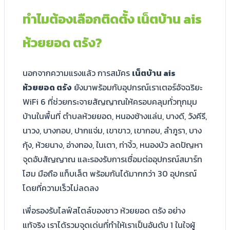
ทำไมต้องเลือกติดตั้ง เน็ตบ้าน ais
ห้วยยอด ตรัง?
นอกจากความแรงแล้ว การสมัคร
เน็ตบ้าน ais
ห้วยยอด ตรัง
ยังมาพร้อมกับอุปกรณ์เราเตอร์อัจฉริยะ
WiFi 6 ที่ช่วยกระจายสัญญาณให้ครอบคลุมทั่วทุกมุม
บ้านในพื้นที่ ตำบลห้วยยอด, หนองช้างแล่น, บางดี, วังคีรี,
นาวง, บางกอบ, ปากแจ่ม, เขาขาว, เขากอบ, ลำภูรา, บาง
กุ้ง, ห้วยนาง, อ่างทอง, ในเตา, ท่างิ้ว, หนองบัว ลดปัญหา
จุดอับสัญญาณ และรองรับการเชื่อมต่ออุปกรณ์สมาร์ท
โฮม มือถือ แท็บเล็ต พร้อมกันได้มากกว่า 30 อุปกรณ์
โดยที่ความเร็วไม่ลดลง
เพื่อรองรับไลฟ์สไตล์ของชาว ห้วยยอด ตรัง อย่าง
แท้จริง เราได้รวมจุดเด่นที่ทำให้เราเป็นอันดับ 1 ในใจผู้