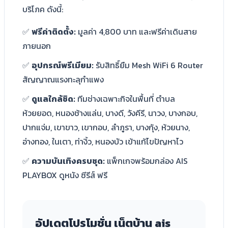
บริโภค ดังนี้:
✅
ฟรีค่าติดตั้ง:
มูลค่า 4,800 บาท และฟรีค่าเดินสาย
ภายนอก
✅
อุปกรณ์พรีเมียม:
รับสิทธิ์ยืม Mesh WiFi 6 Router
สัญญาณแรงทะลุกำแพง
✅
ดูแลใกล้ชิด:
ทีมช่างเฉพาะกิจในพื้นที่ ตำบล
ห้วยยอด, หนองช้างแล่น, บางดี, วังคีรี, นาวง, บางกอบ,
ปากแจ่ม, เขาขาว, เขากอบ, ลำภูรา, บางกุ้ง, ห้วยนาง,
อ่างทอง, ในเตา, ท่างิ้ว, หนองบัว เข้าแก้ไขปัญหาไว
✅
ความบันเทิงครบชุด:
แพ็กเกจพร้อมกล่อง AIS
PLAYBOX ดูหนัง ซีรีส์ ฟรี
อัปเดตโปรโมชั่น เน็ตบ้าน ais