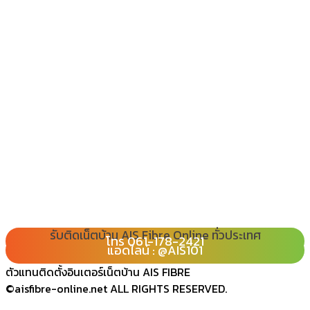
รับติดเน็ตบ้าน AIS Fibre Online ทั่วประเทศ
โทร 080-065-2989
โทร 061-178-2421
Line : @ais101
แอดไลน์ : @AIS101
ตัวแทนติดตั้งอินเตอร์เน็ตบ้าน AIS FIBRE
©aisfibre-online.net ALL RIGHTS RESERVED.