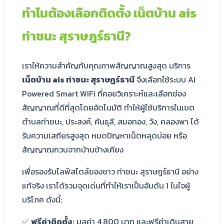
ทำไมต้องเลือกติดตั้ง เน็ตบ้าน ais
ท่าชนะ สุราษฎร์ธานี?
เราให้ความสำคัญกับคุณภาพสัญญาณสูงสุด บริการ
เน็ตบ้าน ais ท่าชนะ สุราษฎร์ธานี
จึงเลือกใช้ระบบ AI
Powered Smart WiFi ที่คอยวิเคราะห์และเลือกช่อง
สัญญาณที่ดีที่สุดโดยอัตโนมัติ ทำให้ผู้ใช้บริการในเขต
ตำบลท่าชนะ, ประสงค์, คันธุลี, สมอทอง, วัง, คลองพา ได้
รับความเสถียรสูงสุด หมดปัญหาเน็ตหลุดบ่อย หรือ
สัญญาณกวนจากบ้านข้างเคียง
เพื่อรองรับไลฟ์สไตล์ของชาว ท่าชนะ สุราษฎร์ธานี อย่าง
แท้จริง เราได้รวมจุดเด่นที่ทำให้เราเป็นอันดับ 1 ในใจผู้
บริโภค ดังนี้:
✅
ฟรีค่าติดตั้ง:
มูลค่า 4,800 บาท และฟรีค่าเดินสาย