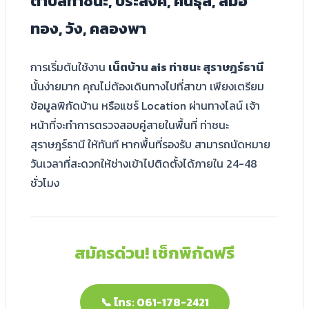
ตำบลท่าชนะ, ประสงค์, คันธุลี, สมอ
ทอง, วัง, คลองพา
การเริ่มต้นใช้งาน
เน็ตบ้าน ais ท่าชนะ สุราษฎร์ธานี
นั้นง่ายมาก คุณไม่ต้องเดินทางไปที่สาขา เพียงเตรียม
ข้อมูลพิกัดบ้าน หรือแชร์ Location ผ่านทางไลน์ เจ้า
หน้าที่จะทำการตรวจสอบคู่สายในพื้นที่ ท่าชนะ
สุราษฎร์ธานี ให้ทันที หากพื้นที่รองรับ สามารถนัดหมาย
วันเวลาที่สะดวกให้ช่างเข้าไปติดตั้งได้ภายใน 24-48
ชั่วโมง
สมัครด่วน! เช็กพิกัดฟรี
📞 โทร: 061-178-2421