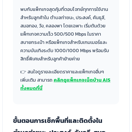
พบกับแพ็กเกจสุดคุ้มที่ตอบโจทย์ทุกการใช้งาน
สำหรับลูกค้าใน ตำบลท่าชนะ, ประสงค์, คันธุลี,
สมอทอง, วัง, คลองพา โดยเฉพาะ เริ่มต้นด้วย
แพ็กเกจความเร็ว 500/500 Mbps ในราคา
สบายกระเป๋า หรือแพ็กเกจสำหรับเกมเมอร์และ
ความบันเทิงระดับ 1000/1000 Mbps พร้อมรับ
สิทธิ์พิเศษสำหรับลูกค้าย้ายค่าย
👉 สนใจดูรายละเอียดราคาและแพ็กเกจอื่นๆ
เพิ่มเติม สามารถ
คลิกดูแพ็กเกจเน็ตบ้าน AIS
ทั้งหมดที่นี่
ขั้นตอนการเช็กพื้นที่และติดตั้งใน