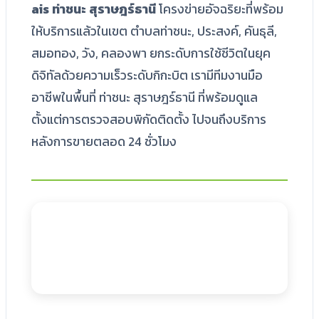
ais ท่าชนะ สุราษฎร์ธานี
โครงข่ายอัจฉริยะที่พร้อม
ให้บริการแล้วในเขต ตำบลท่าชนะ, ประสงค์, คันธุลี,
สมอทอง, วัง, คลองพา ยกระดับการใช้ชีวิตในยุค
ดิจิทัลด้วยความเร็วระดับกิกะบิต เรามีทีมงานมือ
อาชีพในพื้นที่ ท่าชนะ สุราษฎร์ธานี ที่พร้อมดูแล
ตั้งแต่การตรวจสอบพิกัดติดตั้ง ไปจนถึงบริการ
หลังการขายตลอด 24 ชั่วโมง