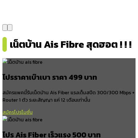
ทุ่งรัง
อำเภอดอนสัก
ดอนสัก
ปากแพรก
เน็ตบ้าน Ais Fibre สุดฮอต ! ! !
ชลคราม
คลองน้อย
ดอนสักใต้
อำเภอเกาะสมุย
โปรราคาเบ๊าเบา ราคา 499 บาท
อ่างทอง
สมัครแพคนี้รับเน็ตบ้าน Ais Fiber แรงเต็มสปีด 300/300 Mbps +
ลิปะน้อย
Router 1 ตัว ระยะสัญญา แค่ 12 เดือนเท่านั้น
ตลิ่งงาม
หน้าเมือง
สมัครโปรโมชั่น
มะเร็ต
บ่อผุด
แม่น้ำ
โปร Ais Fiber เร็วแรง 500 บาท