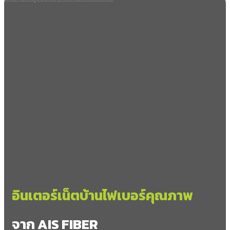
อินเตอร์เน็ตบ้านไฟเบอร์คุณภาพ
จาก AIS FIBER