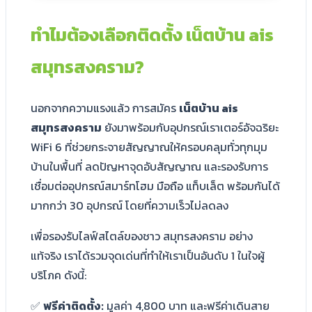
ทำไมต้องเลือกติดตั้ง เน็ตบ้าน ais
สมุทรสงคราม?
นอกจากความแรงแล้ว การสมัคร
เน็ตบ้าน ais
สมุทรสงคราม
ยังมาพร้อมกับอุปกรณ์เราเตอร์อัจฉริยะ
WiFi 6 ที่ช่วยกระจายสัญญาณให้ครอบคลุมทั่วทุกมุม
บ้านในพื้นที่ ลดปัญหาจุดอับสัญญาณ และรองรับการ
เชื่อมต่ออุปกรณ์สมาร์ทโฮม มือถือ แท็บเล็ต พร้อมกันได้
มากกว่า 30 อุปกรณ์ โดยที่ความเร็วไม่ลดลง
เพื่อรองรับไลฟ์สไตล์ของชาว สมุทรสงคราม อย่าง
แท้จริง เราได้รวมจุดเด่นที่ทำให้เราเป็นอันดับ 1 ในใจผู้
บริโภค ดังนี้:
✅
ฟรีค่าติดตั้ง:
มูลค่า 4,800 บาท และฟรีค่าเดินสาย