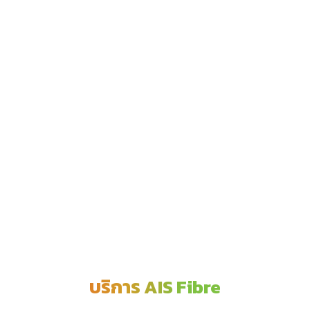
บริการ AIS Fibre