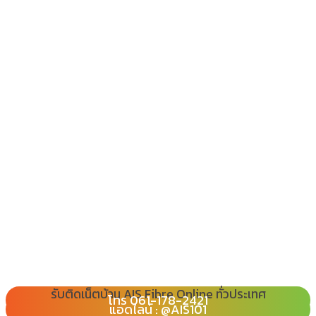
รับติดเน็ตบ้าน AIS Fibre Online ทั่วประเทศ
โทร 080-065-2989
โทร 061-178-2421
Line : @ais101
แอดไลน์ : @AIS101