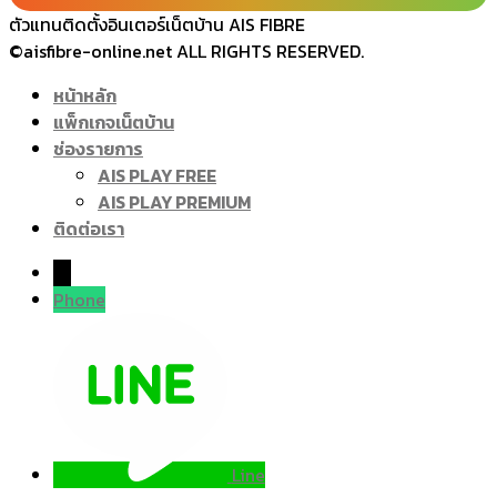
ตัวแทนติดตั้งอินเตอร์เน็ตบ้าน AIS FIBRE
©aisfibre-online.net ALL RIGHTS RESERVED.
หน้าหลัก
แพ็กเกจเน็ตบ้าน
ช่องรายการ
AIS PLAY FREE
AIS PLAY PREMIUM
ติดต่อเรา
→
Phone
Line