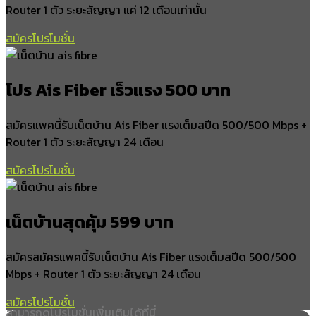
Router 1 ตัว ระยะสัญญา แค่ 12 เดือนเท่านั้น
สมัครโปรโมชั่น
โปร Ais Fiber เร็วแรง 500 บาท
สมัครแพคนี้รับเน็ตบ้าน Ais Fiber แรงเต็มสปีด 500/500 Mbps +
Router 1 ตัว ระยะสัญญา 24 เดือน
สมัครโปรโมชั่น
เน็ตบ้านสุดคุ้ม 599 บาท
สมัครสมัครแพคนี้รับเน็ตบ้าน Ais Fiber แรงเต็มสปีด 500/500
Mbps + Router 1 ตัว ระยะสัญญา 24 เดือน
สมัครโปรโมชั่น
สามารถดูโปรโมชั่นเพิ่มเติมได้ที่นี่