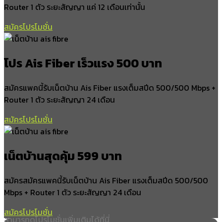
Router 1 ตัว ระยะสัญญา แค่ 12 เดือนเท่านั้น
สมัครโปรโมชั่น
โปร Ais Fiber เร็วแรง 500 บาท
สมัครแพคนี้รับเน็ตบ้าน Ais Fiber แรงเต็มสปีด 500/500 Mbps +
Router 1 ตัว ระยะสัญญา 24 เดือน
สมัครโปรโมชั่น
เน็ตบ้านสุดคุ้ม 599 บาท
สมัครสมัครแพคนี้รับเน็ตบ้าน Ais Fiber แรงเต็มสปีด 500/500
Mbps + Router 1 ตัว ระยะสัญญา 24 เดือน
สมัครโปรโมชั่น
สามารถดูโปรโมชั่นเพิ่มเติมได้ที่นี่