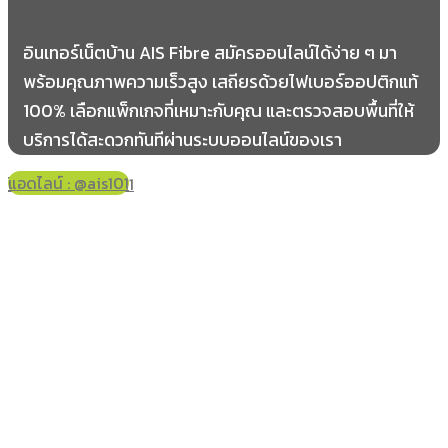
อินเทอร์เน็ตบ้าน AIS Fibre สมัครออนไลน์ได้ง่าย ๆ มา
พร้อมคุณภาพความเร็วสูง เสถียรด้วยไฟเบอร์ออปติกแท้
100% เลือกแพ็กเกจที่เหมาะกับคุณ และตรวจสอบพื้นที่ให้
บริการได้สะดวกทันทีผ่านระบบออนไลน์ของเรา
แอดไลน์ : @ais101
โทร 061-178-2421