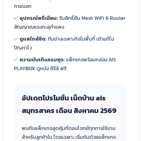
ภายนอก
บางยาง
สวนหลวง
✅
อุปกรณ์พรีเมียม:
รับสิทธิ์ยืม Mesh WiFi 6 Router
เกษตรพัฒนา
สัญญาณแรงทะลุกำแพง
✅
ดูแลใกล้ชิด:
ทีมช่างเฉพาะกิจในพื้นที่ เข้าแก้ไข
ปัญหาไว
✅
ความบันเทิงครบชุด:
แพ็กเกจพร้อมกล่อง AIS
PLAYBOX ดูหนัง ซีรีส์ ฟรี
อัปเดตโปรโมชั่น เน็ตบ้าน ais
สมุทรสาคร เดือน
สิงหาคม 2569
พบกับแพ็กเกจสุดคุ้มที่ตอบโจทย์ทุกการใช้งาน
สำหรับลูกค้าใน โดยเฉพาะ เริ่มต้นด้วยแพ็กเกจ