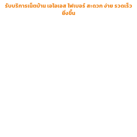
รับบริการเน็ตบ้าน เอไอเอส ไฟเบอร์ สะดวก ง่าย รวดเร็ว
ยิ่งขึ้น