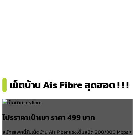
เน็ตบ้าน Ais Fibre สุดฮอต ! ! !
โปรราคาเบ๊าเบา ราคา 499 บาท
สมัครแพคนี้รับเน็ตบ้าน Ais Fiber แรงเต็มสปีด 300/300 Mbps +