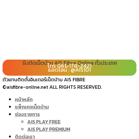
รับติดเน็ตบ้าน AIS Fibre Online ทั่วประเทศ
โทร 080-065-2989
โทร 061-178-2421
Line : @ais101
แอดไลน์ : @AIS101
ตัวแทนติดตั้งอินเตอร์เน็ตบ้าน AIS FIBRE
©aisfibre-online.net ALL RIGHTS RESERVED.
หน้าหลัก
แพ็กเกจเน็ตบ้าน
ช่องรายการ
AIS PLAY FREE
AIS PLAY PREMIUM
ติดต่อเรา