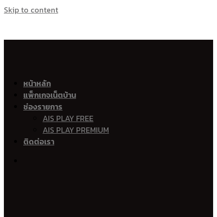
Skip to content
หน้าหลัก
แพ็กเกจเน็ตบ้าน
ช่องรายการ
AIS PLAY FREE
AIS PLAY PREMIUM
ติดต่อเรา