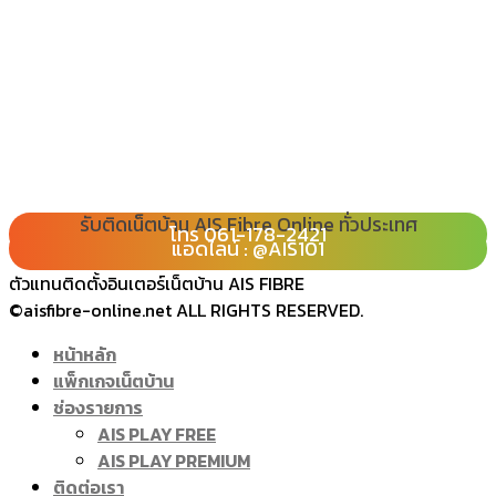
รับติดเน็ตบ้าน AIS Fibre Online ทั่วประเทศ
โทร 080-065-2989
โทร 061-178-2421
Line : @ais101
แอดไลน์ : @AIS101
ตัวแทนติดตั้งอินเตอร์เน็ตบ้าน AIS FIBRE
©aisfibre-online.net ALL RIGHTS RESERVED.
หน้าหลัก
แพ็กเกจเน็ตบ้าน
ช่องรายการ
AIS PLAY FREE
AIS PLAY PREMIUM
ติดต่อเรา