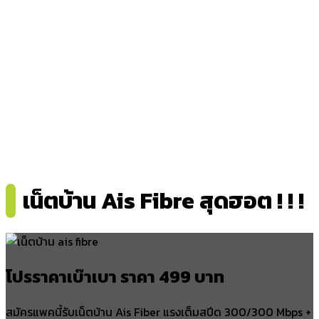
เน็ตบ้าน Ais Fibre สุดฮอต ! ! !
โปรราคาเบ๊าเบา ราคา 499 บาท
สมัครแพคนี้รับเน็ตบ้าน Ais Fiber แรงเต็มสปีด 300/300 Mbps +