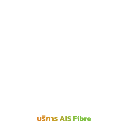
บริการ AIS Fibre