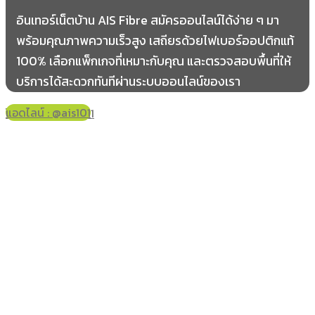
น้ำแวน
อินเทอร์เน็ตบ้าน AIS Fibre สมัครออนไลน์ได้ง่าย ๆ มา
พร้อมคุณภาพความเร็วสูง เสถียรด้วยไฟเบอร์ออปติกแท้
อำเภอภูซาง
100% เลือกแพ็กเกจที่เหมาะกับคุณ และตรวจสอบพื้นที่ให้
ภูซาง
บริการได้สะดวกทันทีผ่านระบบออนไลน์ของเรา
ป่าสัก
แอดไลน์ : @ais101
เชียงแรง
โทร 061-178-2421
ทุ่งกล้วย
สบบง
ม่วงคำ
กิ่งอำเภอเชียงม่วน (ปัจจุบันเป็นอำเภอ)
เชียงม่วน
บ้านมาง
สะเอียบ
น้ำลาว
ริม
ม่วงตลอด