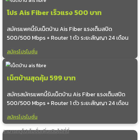
ดอกคำใต้
โปร Ais Fiber เร็วแรง 500 บาท
บ้านถ้ำ
ป่าสัก
สมัครแพคนี้รับเน็ตบ้าน Ais Fiber แรงเต็มสปีด
สว่างอารมณ์
500/500 Mbps + Router 1 ตัว ระยะสัญญา 24 เดือน
ดอนศรีชุม
สันโค้ง
สมัครโปรโมชั่น
หนองหล่ม
บุญเกิด
แม่กา
หนองบัว
เน็ตบ้านสุดคุ้ม 599 บาท
บ้านปิน
สมัครสมัครแพคนี้รับเน็ตบ้าน Ais Fiber แรงเต็มสปีด
อำเภอปง
500/500 Mbps + Router 1 ตัว ระยะสัญญา 24 เดือน
งิม
สมัครโปรโมชั่น
นาปรัง
ขุนควร
สามารถดูโปรโมชั่นเพิ่มเติมได้ที่นี่
ออย