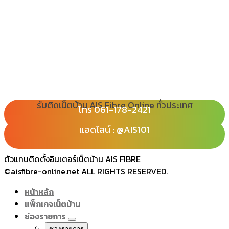
รับติดเน็ตบ้าน AIS Fibre Online ทั่วประเทศ
โทร 080-065-2989
โทร 061-178-2421
Line : @ais101
แอดไลน์ : @AIS101
ตัวแทนติดตั้งอินเตอร์เน็ตบ้าน AIS FIBRE
©aisfibre-online.net ALL RIGHTS RESERVED.
หน้าหลัก
แพ็กเกจเน็ตบ้าน
ช่องรายการ