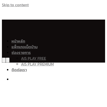
Skip to content
เน็ตบ้าน เอไอเอส ไฟเบอร์ Ais Fibre Ais Fiber 
อำเภอเมืองพะเยา
หน้าหลัก
แพ็กเกจเน็ตบ้าน
เวียง
ช่องรายการ
แม่ต๋ำ
AIS PLAY FREE
ท่าวังทอง
AIS PLAY PREMIUM
บ้านต๋อม
ติดต่อเรา
จำป่าหวาย
บ้านใหม่
แม่ปืม
สันป่าม่วง
บ้านสาง
ดงเจน