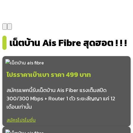
หย่วน
น้ำแวน
เจดีย์คำ
ฝายกวาง
เชียงบาน
เน็ตบ้าน Ais Fibre สุดฮอต ! ! !
แม่ลาว
เวียง
ทุ่งผึ้ง
ร่มเย็น
เชียงเคี่ยน
โปรราคาเบ๊าเบา ราคา 499 บาท
น้ำดิบ
อ่างทอง
สมัครแพคนี้รับเน็ตบ้าน Ais Fiber แรงเต็มสปีด
ทุ่งหลวง
300/300 Mbps + Router 1 ตัว ระยะสัญญา แค่ 12
บ่อสวก
เดือนเท่านั้น
แม่สุก
น้ำยาว
สมัครโปรโมชั่น
อำเภอดอกคำใต้