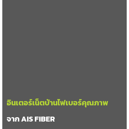
ควร
ผาช้างน้อย
อำเภอแม่ใจ
แม่ใจ
ศรีถ้อย
ป่าแฝก
เจริญราษฎร์
บ้านเหล่า
ม่วงคำ
อำเภอภูกามยาว
แม่ใจ
อินเตอร์เน็ตบ้านไฟเบอร์คุณภาพ
ห้วยแก้ว
ดงเจน
แม่อิง
จาก AIS FIBER
สบบง
สันป่าม่วง