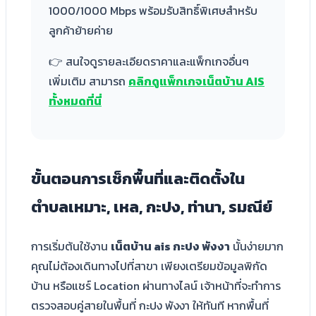
1000/1000 Mbps พร้อมรับสิทธิ์พิเศษสำหรับ
ลูกค้าย้ายค่าย
👉 สนใจดูรายละเอียดราคาและแพ็กเกจอื่นๆ
เพิ่มเติม สามารถ
คลิกดูแพ็กเกจเน็ตบ้าน AIS
ทั้งหมดที่นี่
ขั้นตอนการเช็กพื้นที่และติดตั้งใน
ตำบลเหมาะ, เหล, กะปง, ท่านา, รมณีย์
การเริ่มต้นใช้งาน
เน็ตบ้าน ais กะปง พังงา
นั้นง่ายมาก
คุณไม่ต้องเดินทางไปที่สาขา เพียงเตรียมข้อมูลพิกัด
บ้าน หรือแชร์ Location ผ่านทางไลน์ เจ้าหน้าที่จะทำการ
ตรวจสอบคู่สายในพื้นที่ กะปง พังงา ให้ทันที หากพื้นที่