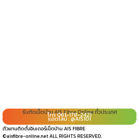
รับติดเน็ตบ้าน AIS Fibre Online ทั่วประเทศ
โทร 080-065-2989
โทร 061-178-2421
Line : @ais101
แอดไลน์ : @AIS101
ตัวแทนติดตั้งอินเตอร์เน็ตบ้าน AIS FIBRE
©aisfibre-online.net ALL RIGHTS RESERVED.