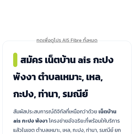
กดเพื่อดูโปร AIS Fibre ทั้งหมด
สมัคร เน็ตบ้าน ais กะปง
พังงา ตำบลเหมาะ, เหล,
กะปง, ท่านา, รมณีย์
สัมผัสประสบการณ์ดิจิทัลที่เหนือกว่าด้วย
เน็ตบ้าน
ais กะปง พังงา
โครงข่ายอัจฉริยะที่พร้อมให้บริการ
แล้วในเขต ตำบลเหมาะ, เหล, กะปง, ท่านา, รมณีย์ ยก