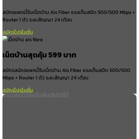
ทับปุด
บางเหรียง
สมัครแพคนี้รับเน็ตบ้าน Ais Fiber แรงเต็มสปีด 500/500 Mbps +
มะรุ่ย
Router 1 ตัว ระยะสัญญา 24 เดือน
บ่อแสน
สมัครโปรโมชั่น
โคกเจริญ
อำเภอท้ายเหมือง
เน็ตบ้านสุดคุ้ม 599 บาท
ท้ายเหมือง
นาเตย
สมัครสมัครแพคนี้รับเน็ตบ้าน Ais Fiber แรงเต็มสปีด 500/500
ลำภี
Mbps + Router 1 ตัว ระยะสัญญา 24 เดือน
ลำแก่น
สมัครโปรโมชั่น
ทุ่งมะพร้าว
สามารถดูโปรโมชั่นเพิ่มเติมได้ที่นี่
บางทอง
โคกกลอย
บางม่วง
อำเภอเกาะยาว