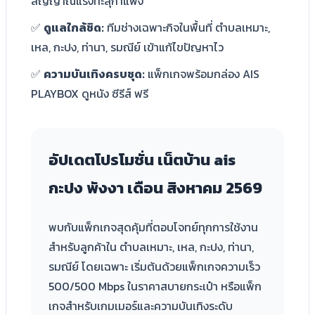
สัญญาณแรงทะลุกำแพง
✅
ดูแลใกล้ชิด:
ทีมช่างเฉพาะกิจในพื้นที่ ตำบลเหมาะ,
เหล, กะปง, ท่านา, รมณีย์ เข้าแก้ไขปัญหาไว
✅
ความบันเทิงครบชุด:
แพ็กเกจพร้อมกล่อง AIS
PLAYBOX ดูหนัง ซีรีส์ ฟรี
อัปเดตโปรโมชั่น เน็ตบ้าน ais
กะปง พังงา เดือน
สิงหาคม 2569
พบกับแพ็กเกจสุดคุ้มที่ตอบโจทย์ทุกการใช้งาน
สำหรับลูกค้าใน ตำบลเหมาะ, เหล, กะปง, ท่านา,
รมณีย์ โดยเฉพาะ เริ่มต้นด้วยแพ็กเกจความเร็ว
500/500 Mbps ในราคาสบายกระเป๋า หรือแพ็ก
เกจสำหรับเกมเมอร์และความบันเทิงระดับ