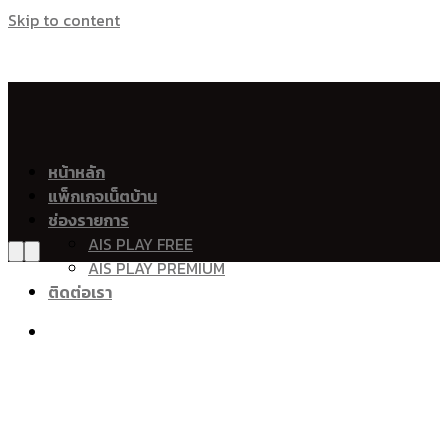
Skip to content
เน็ตบ้าน เอไอเอส ไฟเบอร์ Ais Fibre Ais Fiber 
อำเภอเมืองพังงา
หน้าหลัก
แพ็กเกจเน็ตบ้าน
ท้ายช้าง
ช่องรายการ
นบปริง
AIS PLAY FREE
ถ้ำน้ำผุด
AIS PLAY PREMIUM
บางเตย
ติดต่อเรา
ทุ่งคาโงก
โคกกลอย
ป่ากอ
พรุใน
คลองเคียน
เกาะปันหยี