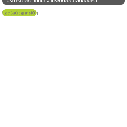
บริการได้สะดวกทันทีผ่านระบบออนไลน์ของเรา
แอดไลน์ : @ais101
โทร 061-178-2421