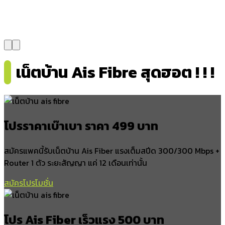
โคกกลอย
หล่อยูง
ท่าอยู่
คลองเคียน
พังงา
เน็ตบ้าน Ais Fibre สุดฮอต ! ! !
อำเภอตะกั่วป่า
ตลาดใหญ่
บางนายสี
โปรราคาเบ๊าเบา ราคา 499 บาท
บางม่วง
โคกเคียน
สมัครแพคนี้รับเน็ตบ้าน Ais Fiber แรงเต็มสปีด 300/300 Mbps +
บางไทร
Router 1 ตัว ระยะสัญญา แค่ 12 เดือนเท่านั้น
คึกคัก
เกาะคอเขา
สมัครโปรโมชั่น
ลำแก่น
อำเภอทับปุด
โปร Ais Fiber เร็วแรง 500 บาท