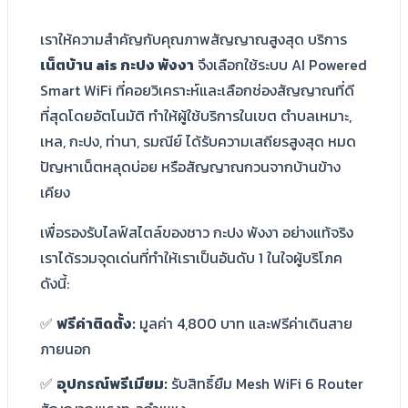
เราให้ความสำคัญกับคุณภาพสัญญาณสูงสุด บริการ
เน็ตบ้าน ais กะปง พังงา
จึงเลือกใช้ระบบ AI Powered
Smart WiFi ที่คอยวิเคราะห์และเลือกช่องสัญญาณที่ดี
ที่สุดโดยอัตโนมัติ ทำให้ผู้ใช้บริการในเขต ตำบลเหมาะ,
เหล, กะปง, ท่านา, รมณีย์ ได้รับความเสถียรสูงสุด หมด
ปัญหาเน็ตหลุดบ่อย หรือสัญญาณกวนจากบ้านข้าง
เคียง
เพื่อรองรับไลฟ์สไตล์ของชาว กะปง พังงา อย่างแท้จริง
เราได้รวมจุดเด่นที่ทำให้เราเป็นอันดับ 1 ในใจผู้บริโภค
ดังนี้:
✅
ฟรีค่าติดตั้ง:
มูลค่า 4,800 บาท และฟรีค่าเดินสาย
ภายนอก
✅
อุปกรณ์พรีเมียม:
รับสิทธิ์ยืม Mesh WiFi 6 Router