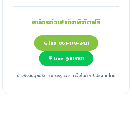
สมัครด่วน! เช็กพิกัดฟรี
📞 โทร: 061-178-2421
💬 Line: @AIS101
อ้างอิงข้อมูลบริการมาตรฐานจาก
เว็บไซต์ AIS ประเทศไทย