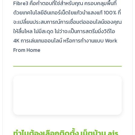
Fibre3 คือคำตอบที่ใช่สำหรับคุณ ครอบคลุมพื้นที่
ด้วยเทคโนโลยีอินเทอร์เน็ตใยแก้วนำแสงแท้ 100% ที่
จะเปลี่ยนประสบการณ์การเชื่อมต่อออนไลน์ของคุณ
ให้ลื่นไหล ไม่มีสะดุด ไม่ว่าจะเป็นการสตรีมมิ่งวิดีโอ
4K การเล่นเกมออนไลน์ หรือการทำงานแบบ Work
From Home
ทำไมต้องเลือกติดตั้ง เน็ตบ้าน ais