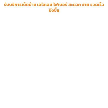
รับบริการเน็ตบ้าน เอไอเอส ไฟเบอร์ สะดวก ง่าย รวดเร็ว
ยิ่งขึ้น