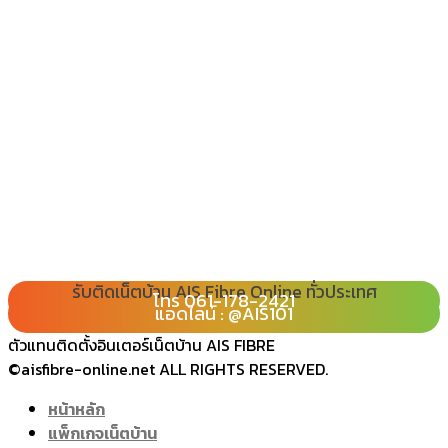
รับติดเน็ตบ้าน AIS Fibre Online ทั่วประเทศ
โทร 080-065-2989
โทร 061-178-2421
Line : @ais101
แอดไลน์ : @AIS101
ตัวแทนติดตั้งอินเตอร์เน็ตบ้าน AIS FIBRE
©aisfibre-online.net ALL RIGHTS RESERVED.
หน้าหลัก
แพ็กเกจเน็ตบ้าน