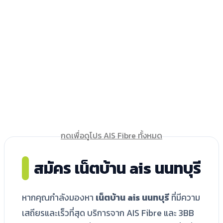
กดเพื่อดูโปร AIS Fibre ทั้งหมด
สมัคร เน็ตบ้าน ais นนทบุรี
หากคุณกำลังมองหา
เน็ตบ้าน ais นนทบุรี
ที่มีความ
เสถียรและเร็วที่สุด บริการจาก AIS Fibre และ 3BB