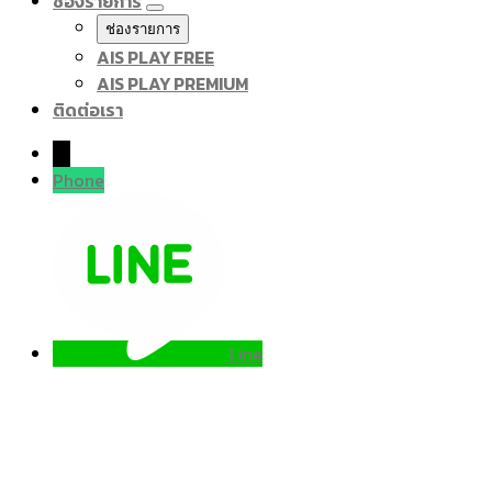
ช่องรายการ
ช่องรายการ
AIS PLAY FREE
AIS PLAY PREMIUM
ติดต่อเรา
→
Phone
Line