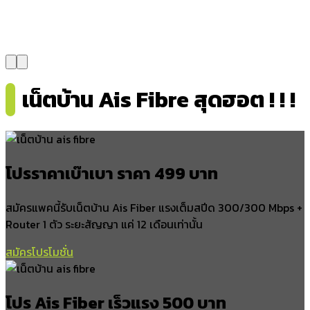
จวบ
บูกิต
มะรือโบออก
เน็ตบ้าน Ais Fibre สุดฮอต ! ! !
อำเภอตากใบ
เจ๊ะเห
ไทรบุรี
บางขุนทอง
โปรราคาเบ๊าเบา ราคา 499 บาท
เกาะสะท้อน
เกาะสะท้อนออก
สมัครแพคนี้รับเน็ตบ้าน Ais Fiber แรงเต็มสปีด 300/300 Mbps +
พร่อน
Router 1 ตัว ระยะสัญญา แค่ 12 เดือนเท่านั้น
โคกเคียน
เจ๊ะเหเหนือ
สมัครโปรโมชั่น
ท่าแพ
ไทรย้อย
โปร Ais Fiber เร็วแรง 500 บาท
อำเภอระแงะ