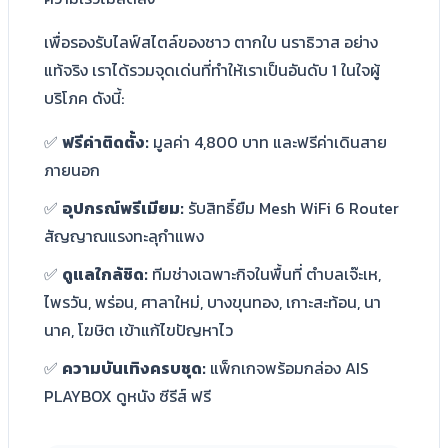
เพื่อรองรับไลฟ์สไตล์ของชาว ตากใบ นราธิวาส อย่าง
แท้จริง เราได้รวมจุดเด่นที่ทำให้เราเป็นอันดับ 1 ในใจผู้
บริโภค ดังนี้:
✅
ฟรีค่าติดตั้ง:
มูลค่า 4,800 บาท และฟรีค่าเดินสาย
ภายนอก
✅
อุปกรณ์พรีเมียม:
รับสิทธิ์ยืม Mesh WiFi 6 Router
สัญญาณแรงทะลุกำแพง
✅
ดูแลใกล้ชิด:
ทีมช่างเฉพาะกิจในพื้นที่ ตำบลเจ๊ะเห,
ไพรวัน, พร่อน, ศาลาใหม่, บางขุนทอง, เกาะสะท้อน, นา
นาค, โฆษิต เข้าแก้ไขปัญหาไว
✅
ความบันเทิงครบชุด:
แพ็กเกจพร้อมกล่อง AIS
PLAYBOX ดูหนัง ซีรีส์ ฟรี