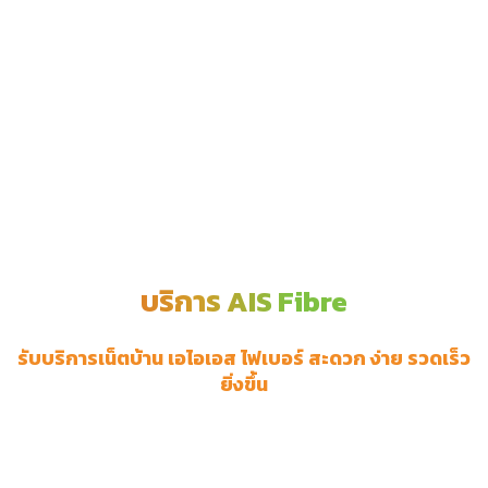
บริการ AIS Fibre
รับบริการเน็ตบ้าน เอไอเอส ไฟเบอร์ สะดวก ง่าย รวดเร็ว
ยิ่งขึ้น