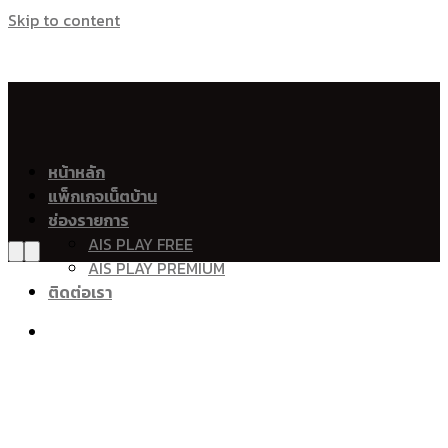
Skip to content
อินเตอร์เน็ตบ้าน ais เน็ตบ้าน ais เน็ตบ้าน โทร เอไอเอส ไฟเบอร์ Ai
เน็ตบ้าน เอไอเอส ไฟเบอร์ Ais Fibre Ais Fiber 
อำเภอเมืองนราธิวาส
หน้าหลัก
แพ็กเกจเน็ตบ้าน
บางนาค
ช่องรายการ
โคกเคียน
AIS PLAY FREE
กะลุวอ
AIS PLAY PREMIUM
กะลุวอเหนือ
ติดต่อเรา
มะนังตายอ
บางปอ
บางพู
ลำภู
ไพรวัน
โคกเคียนนอก