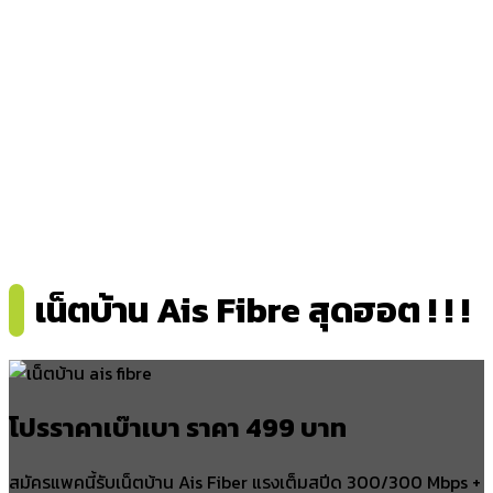
เน็ตบ้าน Ais Fibre สุดฮอต ! ! !
โปรราคาเบ๊าเบา ราคา 499 บาท
สมัครแพคนี้รับเน็ตบ้าน Ais Fiber แรงเต็มสปีด 300/300 Mbps +