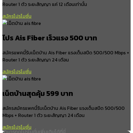
Router 1 ตัว ระยะสัญญา แค่ 12 เดือนเท่านั้น
สมัครโปรโมชั่น
โปร Ais Fiber เร็วแรง 500 บาท
สมัครแพคนี้รับเน็ตบ้าน Ais Fiber แรงเต็มสปีด 500/500 Mbps +
Router 1 ตัว ระยะสัญญา 24 เดือน
สมัครโปรโมชั่น
เน็ตบ้านสุดคุ้ม 599 บาท
สมัครสมัครแพคนี้รับเน็ตบ้าน Ais Fiber แรงเต็มสปีด 500/500
Mbps + Router 1 ตัว ระยะสัญญา 24 เดือน
สมัครโปรโมชั่น
สามารถดูโปรโมชั่นเพิ่มเติมได้ที่นี่