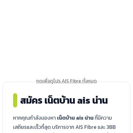
กดเพื่อดูโปร AIS Fibre ทั้งหมด
สมัคร เน็ตบ้าน ais น่าน
หากคุณกำลังมองหา
เน็ตบ้าน ais น่าน
ที่มีความ
เสถียรและเร็วที่สุด บริการจาก AIS Fibre และ 3BB