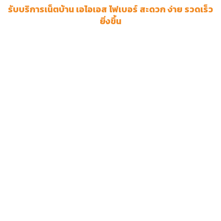
รับบริการเน็ตบ้าน เอไอเอส ไฟเบอร์ สะดวก ง่าย รวดเร็ว
ยิ่งขึ้น