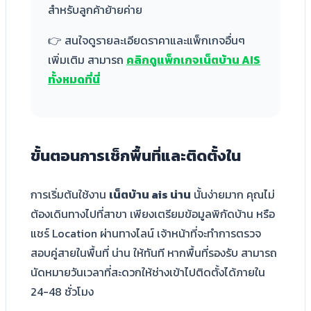
สำหรับลูกค้าย้ายค่าย
👉 สนใจดูรายละเอียดราคาและแพ็กเกจอื่นๆ
เพิ่มเติม สามารถ
คลิกดูแพ็กเกจเน็ตบ้าน AIS
ทั้งหมดที่นี่
ขั้นตอนการเช็กพื้นที่และติดตั้งใน
การเริ่มต้นใช้งาน
เน็ตบ้าน ais น่าน
นั้นง่ายมาก คุณไม่
ต้องเดินทางไปที่สาขา เพียงเตรียมข้อมูลพิกัดบ้าน หรือ
แชร์ Location ผ่านทางไลน์ เจ้าหน้าที่จะทำการตรวจ
สอบคู่สายในพื้นที่ น่าน ให้ทันที หากพื้นที่รองรับ สามารถ
นัดหมายวันเวลาที่สะดวกให้ช่างเข้าไปติดตั้งได้ภายใน
24-48 ชั่วโมง