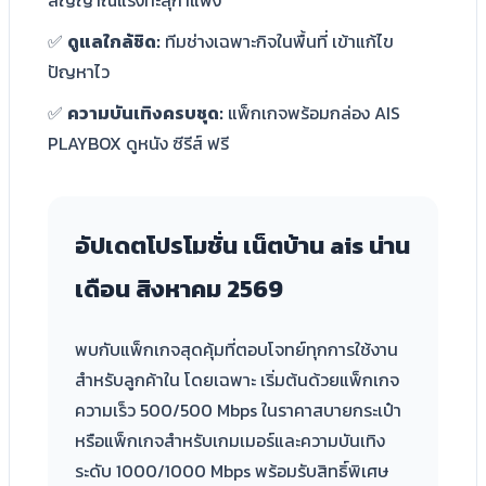
✅
ดูแลใกล้ชิด:
ทีมช่างเฉพาะกิจในพื้นที่ เข้าแก้ไข
ปัญหาไว
✅
ความบันเทิงครบชุด:
แพ็กเกจพร้อมกล่อง AIS
PLAYBOX ดูหนัง ซีรีส์ ฟรี
อัปเดตโปรโมชั่น เน็ตบ้าน ais น่าน
เดือน
สิงหาคม 2569
พบกับแพ็กเกจสุดคุ้มที่ตอบโจทย์ทุกการใช้งาน
สำหรับลูกค้าใน โดยเฉพาะ เริ่มต้นด้วยแพ็กเกจ
ความเร็ว 500/500 Mbps ในราคาสบายกระเป๋า
หรือแพ็กเกจสำหรับเกมเมอร์และความบันเทิง
ระดับ 1000/1000 Mbps พร้อมรับสิทธิ์พิเศษ