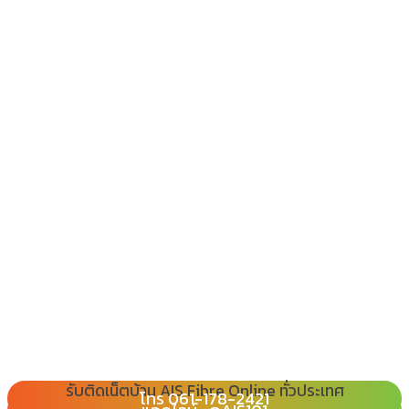
รับติดเน็ตบ้าน AIS Fibre Online ทั่วประเทศ
โทร 080-065-2989
โทร 061-178-2421
Line : @ais101