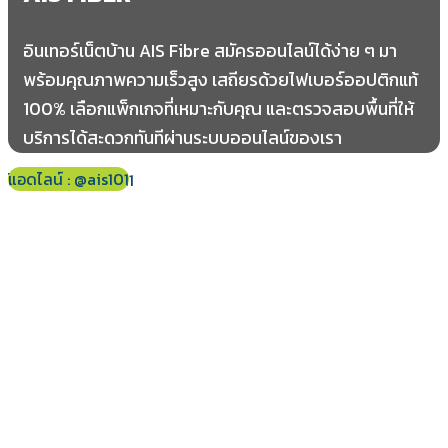
อินเทอร์เน็ตบ้าน AIS Fibre สมัครออนไลน์ได้ง่าย ๆ มา
พร้อมคุณภาพความเร็วสูง เสถียรด้วยไฟเบอร์ออปติกแท้
100% เลือกแพ็กเกจที่เหมาะกับคุณ และตรวจสอบพื้นที่ให้
บริการได้สะดวกทันทีผ่านระบบออนไลน์ของเรา
แอดไลน์ : @ais101
โทร 061-178-2421