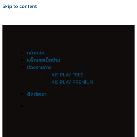
Skip to content
เน็ตบ้าน เอไอเอส ไฟเบอร์ Ais Fibre Ais Fiber 
หน้าหลัก
อำเภอเมืองกาฬสินธุ์
แพ็กเกจเน็ตบ้าน
ช่องรายการ
กาฬสินธุ์
AIS PLAY FREE
กาฬสินธุ์เหนือ
AIS PLAY PREMIUM
ลำปาว
หนองปุง
ติดต่อเรา
หลุบ
นาจารย์
ภูปอ
ไผ่
บึงวิชัย
ดงลิง