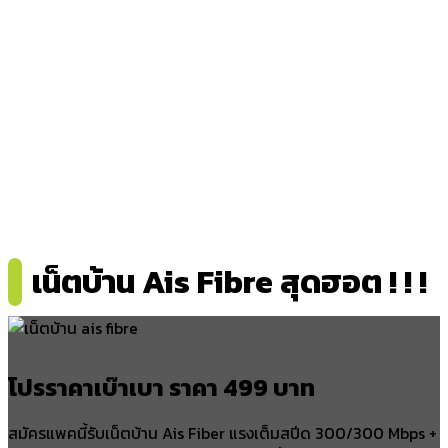
เน็ตบ้าน Ais Fibre สุดฮอต ! ! !
โปรราคาเบ๊าเบา ราคา 499 บาท
สมัครแพคนี้รับเน็ตบ้าน Ais Fiber แรงเต็มสปีด 300/300 Mbps +