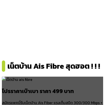
เน็ตบ้าน Ais Fibre สุดฮอต ! ! !
โปรราคาเบ๊าเบา ราคา 499 บาท
สมัครแพคนี้รับเน็ตบ้าน Ais Fiber แรงเต็มสปีด 300/300 Mbps +