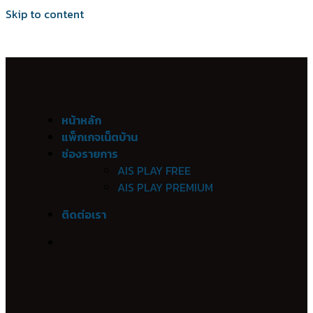
Skip to content
เน็ตบ้าน เอไอเอส ไฟเบอร์ Ais Fibre Ais Fiber 
อำเภอเมืองชัยภูมิ
หน้าหลัก
แพ็กเกจเน็ตบ้าน
ในเมือง
ช่องรายการ
รอบเมือง
AIS PLAY FREE
หนองนาแซง
AIS PLAY PREMIUM
กุดตุ้ม
ติดต่อเรา
บ้านเล่า
หนองไผ่ล้อม
โพนทอง
โนนสำราญ
ชีลอง
นาฝาย