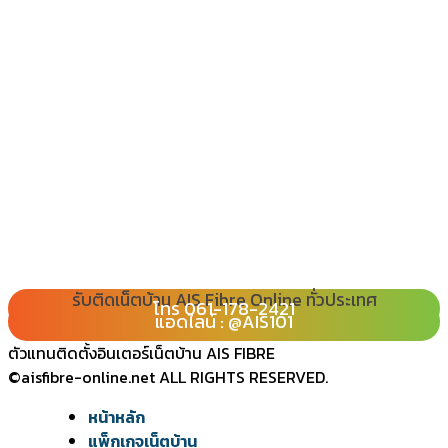
รับติดเน็ตบ้าน AIS Fibre Online ทั่วประเทศ
โทร 080-065-2989
โทร 061-178-2421
Line : @ais101
แอดไลน์ : @AIS101
ตัวแทนติดตั้งอินเตอร์เน็ตบ้าน AIS FIBRE
©aisfibre-online.net ALL RIGHTS RESERVED.
หน้าหลัก
แพ็กเกจเน็ตบ้าน