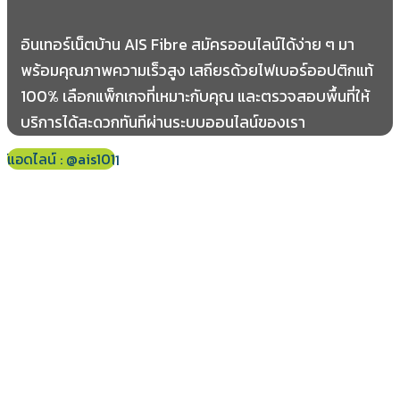
อินเทอร์เน็ตบ้าน AIS Fibre สมัครออนไลน์ได้ง่าย ๆ มา
พร้อมคุณภาพความเร็วสูง เสถียรด้วยไฟเบอร์ออปติกแท้
100% เลือกแพ็กเกจที่เหมาะกับคุณ และตรวจสอบพื้นที่ให้
บริการได้สะดวกทันทีผ่านระบบออนไลน์ของเรา
แอดไลน์ : @ais101
โทร 061-178-2421